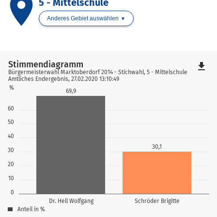
place
5 - Mittelschule
Anderes Gebiet auswählen
Stimmendiagramm
file_download
Bürgermeisterwahl Marktoberdorf 2014 - Stichwahl, 5 - Mittelschule
Amtliches Endergebnis, 27.02.2020 13:10:49
%
69,9
60
50
40
30,1
30
20
10
0
Dr. Hell Wolfgang
Schröder Brigitte
Anteil in %