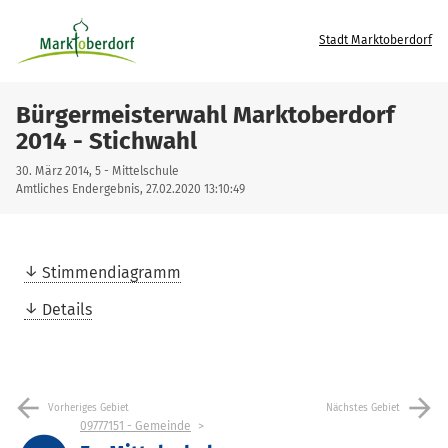
Stadt Marktoberdorf
Bürgermeisterwahl Marktoberdorf
2014 - Stichwahl
30. März 2014, 5 - Mittelschule
Amtliches Endergebnis, 27.02.2020 13:10:49
Stimmendiagramm
Details
arrow_back
arrow_forward
Vorheriges Gebiet
Nächstes Gebiet
09777151 - Gemeinde