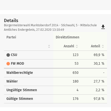
Details
Details
Bürgermeisterwahl Marktoberdorf 2014 - Stichwahl, 5 - Mittelschule
file_download
Amtliches Endergebnis, 27.02.2020 13:10:49
Partei
Direktstimmen
Anzahl
Anteil
CSU
123
69,9 %
FW MOD
53
30,1 %
Wahlberechtigte
650
-
Wähler
180
27,7 %
Ungültige Stimmen
4
2,2 %
Gültige Stimmen
176
97,8 %