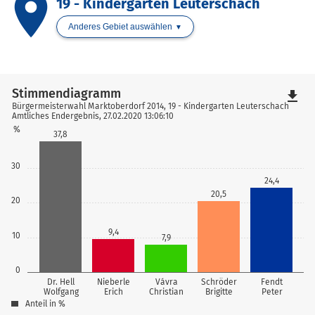
place
19 - Kindergarten Leuterschach
Anderes Gebiet auswählen
Stimmendiagramm
file_download
Bürgermeisterwahl Marktoberdorf 2014, 19 - Kindergarten Leuterschach
Amtliches Endergebnis, 27.02.2020 13:06:10
%
37,8
30
24,4
20,5
20
9,4
10
7,9
0
Dr. Hell
Nieberle
Vávra
Schröder
Fendt
Wolfgang
Erich
Christian
Brigitte
Peter
Anteil in %