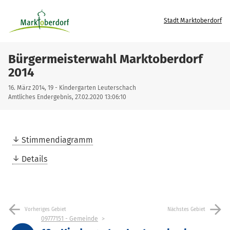
Stadt Marktoberdorf
Bürgermeisterwahl Marktoberdorf
2014
16. März 2014, 19 - Kindergarten Leuterschach
Amtliches Endergebnis, 27.02.2020 13:06:10
Stimmendiagramm
Details
arrow_back
arrow_forward
Vorheriges Gebiet
Nächstes Gebiet
09777151 - Gemeinde