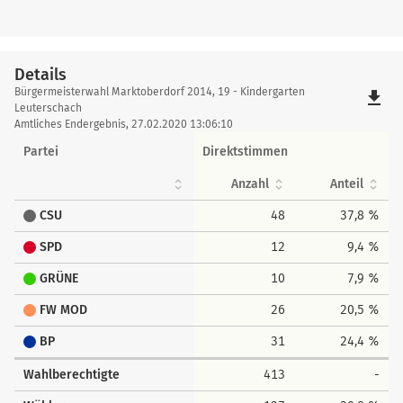
Details
Details
Bürgermeisterwahl Marktoberdorf 2014, 19 - Kindergarten
file_download
Leuterschach
Amtliches Endergebnis, 27.02.2020 13:06:10
Partei
Direktstimmen
Anzahl
Anteil
CSU
48
37,8 %
SPD
12
9,4 %
GRÜNE
10
7,9 %
FW MOD
26
20,5 %
BP
31
24,4 %
Wahlberechtigte
413
-