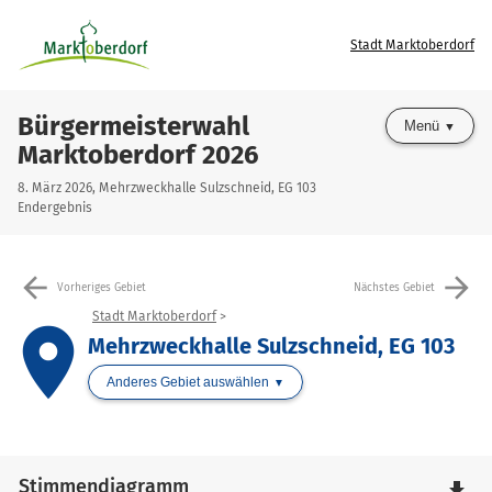
Stadt Marktoberdorf
Bürgermeisterwahl
Menü
Marktoberdorf 2026
8. März 2026, Mehrzweckhalle Sulzschneid, EG 103
Endergebnis
arrow_back
arrow_forward
Vorheriges Gebiet
Nächstes Gebiet
Stadt Marktoberdorf
place
Mehrzweckhalle Sulzschneid, EG 103
Anderes Gebiet auswählen
Stimmendiagramm
file_download