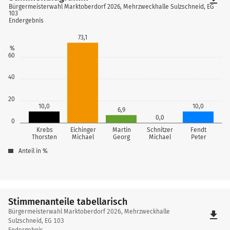
Bürgermeisterwahl Marktoberdorf 2026, Mehrzweckhalle Sulzschneid, EG
103
Endergebnis
73,1
%
60
40
20
10,0
10,0
6,9
0,0
0
Krebs
Eichinger
Martin
Schnitzer
Fendt
Thorsten
Michael
Georg
Michael
Peter
Anteil in %
Stimmenanteile tabellarisch
Stimmenanteile
Bürgermeisterwahl Marktoberdorf 2026, Mehrzweckhalle
file_download
tabellarisch
Sulzschneid, EG 103