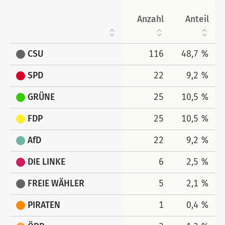
Anzahl
Anteil
CSU
116
48,7 %
SPD
22
9,2 %
GRÜNE
25
10,5 %
FDP
25
10,5 %
AfD
22
9,2 %
DIE LINKE
6
2,5 %
FREIE WÄHLER
5
2,1 %
PIRATEN
1
0,4 %