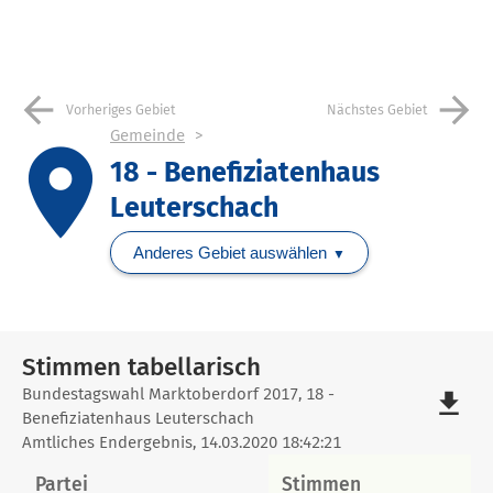
arrow_back
arrow_forward
Vorheriges Gebiet
Nächstes Gebiet
Gemeinde
place
18 - Benefiziatenhaus
Leuterschach
Anderes Gebiet auswählen
Stimmen tabellarisch
Stimmen
Bundestagswahl Marktoberdorf 2017, 18 -
file_download
Benefiziatenhaus Leuterschach
tabellarisch
Amtliches Endergebnis, 14.03.2020 18:42:21
Partei
Stimmen