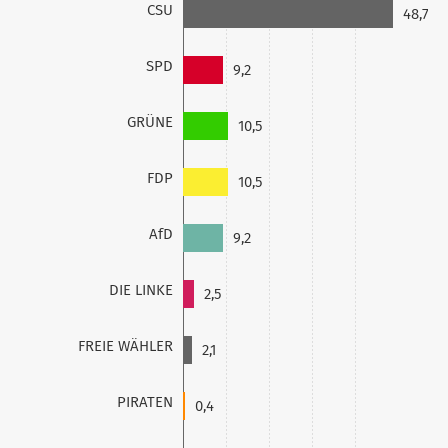
CSU
48,7
SPD
9,2
GRÜNE
10,5
FDP
10,5
AfD
9,2
DIE LINKE
2,5
FREIE WÄHLER
2,1
PIRATEN
0,4