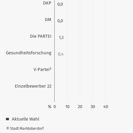
DKP
0,0
DM
0,0
Die PARTEI
1,3
Gesundheitsforschung
0,4
V-Partei³
0,0
Einzelbewerber 22
%
0
10
20
30
40
Aktuelle Wahl
© Stadt Marktoberdorf