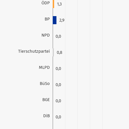
ÖDP
1,3
BP
2,9
NPD
0,0
Tierschutzpartei
0,8
MLPD
0,0
BüSo
0,0
BGE
0,0
DiB
0,0