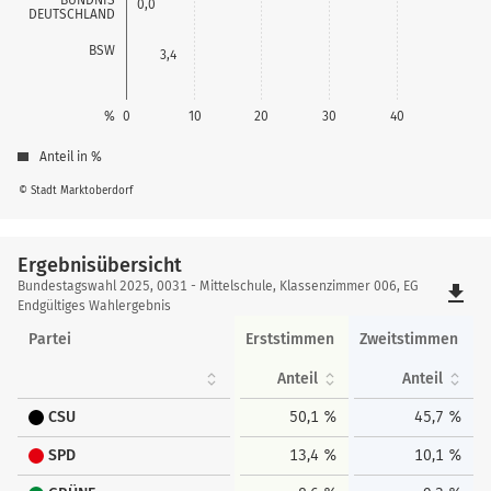
0,0
DEUTSCHLAND
BSW
3,4
%
0
10
20
30
40
Anteil in %
© Stadt Marktoberdorf
Ergebnisübersicht
Ergebnisübersicht
Bundestagswahl 2025, 0031 - Mittelschule, Klassenzimmer 006, EG
file_download
Endgültiges Wahlergebnis
Partei
Erststimmen
Zweitstimmen
Anteil
Anteil
CSU
50,1 %
45,7 %
SPD
13,4 %
10,1 %