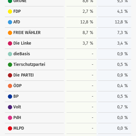
GRÜNE
8,6 %
9,3 %
FDP
2,7 %
4,1 %
AfD
12,8 %
12,8 %
FREIE WÄHLER
8,7 %
7,3 %
Die Linke
3,7 %
3,4 %
dieBasis
-
0,9 %
Tierschutzpartei
-
0,5 %
Die PARTEI
-
0,9 %
ÖDP
-
0,4 %
BP
-
0,5 %
Volt
-
0,7 %
PdH
-
0,0 %
MLPD
-
0,0 %