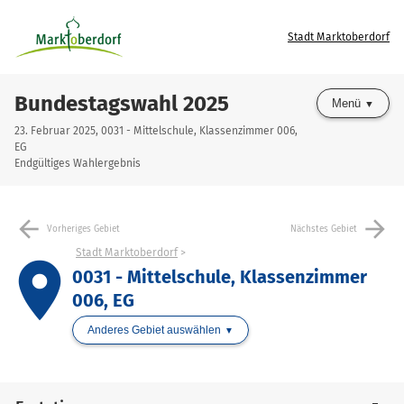
Stadt Marktoberdorf
Bundestagswahl 2025
Menü
23. Februar 2025, 0031 - Mittelschule, Klassenzimmer 006,
EG
Endgültiges Wahlergebnis
arrow_back
arrow_forward
Vorheriges Gebiet
Nächstes Gebiet
Stadt Marktoberdorf
place
0031 - Mittelschule, Klassenzimmer
006, EG
Anderes Gebiet auswählen