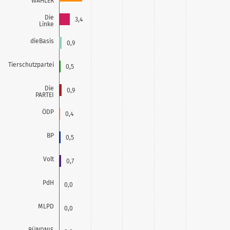
WÄHLER
Die
3,4
Linke
dieBasis
0,9
Tierschutzpartei
0,5
Die
0,9
PARTEI
ÖDP
0,4
BP
0,5
Volt
0,7
PdH
0,0
MLPD
0,0
BÜNDNIS