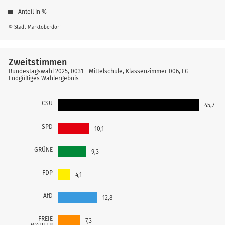
Anteil in %
© Stadt Marktoberdorf
Zweitstimmen
Bundestagswahl 2025, 0031 - Mittelschule, Klassenzimmer 006, EG
Endgültiges Wahlergebnis
CSU
45,7
SPD
10,1
GRÜNE
9,3
FDP
4,1
AfD
12,8
FREIE
7,3