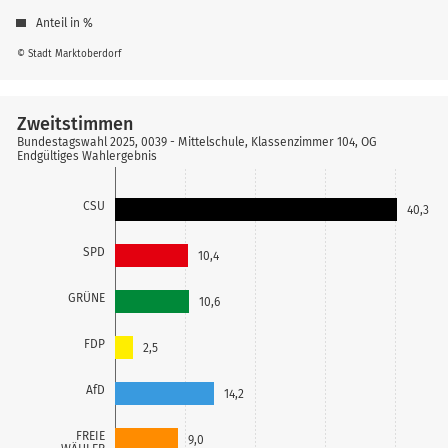
Anteil in %
© Stadt Marktoberdorf
Zweitstimmen
Bundestagswahl 2025, 0039 - Mittelschule, Klassenzimmer 104, OG
Endgültiges Wahlergebnis
CSU
40,3
SPD
10,4
GRÜNE
10,6
FDP
2,5
AfD
14,2
FREIE
9,0