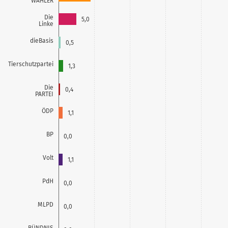
WÄHLER
Die
5,0
Linke
dieBasis
0,5
Tierschutzpartei
1,3
Die
0,4
PARTEI
ÖDP
1,1
BP
0,0
Volt
1,1
PdH
0,0
MLPD
0,0
BÜNDNIS