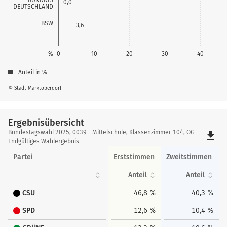
0,0
DEUTSCHLAND
BSW
3,6
%
0
10
20
30
40
Anteil in %
© Stadt Marktoberdorf
Ergebnisübersicht
Ergebnisübersicht
Bundestagswahl 2025, 0039 - Mittelschule, Klassenzimmer 104, OG
file_download
Endgültiges Wahlergebnis
Partei
Erststimmen
Zweitstimmen
Anteil
Anteil
CSU
46,8 %
40,3 %
SPD
12,6 %
10,4 %