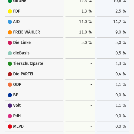
GRÜNE
12,3 %
10,6 %
FDP
1,3 %
2,5 %
AfD
11,0 %
14,2 %
FREIE WÄHLER
11,0 %
9,0 %
Die Linke
5,0 %
5,0 %
dieBasis
-
0,5 %
Tierschutzpartei
-
1,3 %
Die PARTEI
-
0,4 %
ÖDP
-
1,1 %
BP
-
0,0 %
Volt
-
1,1 %
PdH
-
0,0 %
MLPD
-
0,0 %