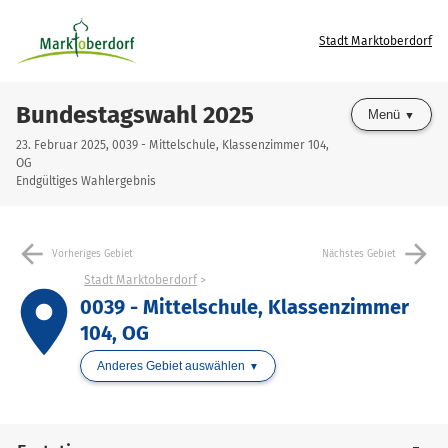
Stadt Marktoberdorf
Bundestagswahl 2025
Menü
23. Februar 2025, 0039 - Mittelschule, Klassenzimmer 104,
OG
Endgültiges Wahlergebnis
arrow_back
arrow_forward
Vorheriges Gebiet
Nächstes Gebiet
Stadt Marktoberdorf
place
0039 - Mittelschule, Klassenzimmer
104, OG
Anderes Gebiet auswählen