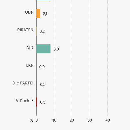
ÖDP
2,1
PIRATEN
0,2
AfD
8,0
LKR
0,0
Die PARTEI
0,5
V-Partei³
0,5
%
0
10
20
30
40