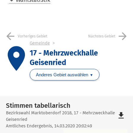
arrow_back
arrow_forward
Vorheriges Gebiet
Nächstes Gebiet
Gemeinde
place
17 - Mehrzweckhalle
Geisenried
Anderes Gebiet auswählen
Stimmen tabellarisch
Stimmen
Bezirkswahl Marktoberdorf 2018, 17 - Mehrzweckhalle
file_download
Geisenried
tabellarisch
Amtliches Endergebnis, 14.03.2020 20:02:49