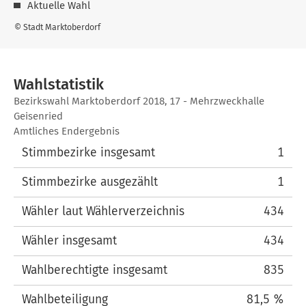
Aktuelle Wahl
© Stadt Marktoberdorf
Wahlstatistik
Wahlstatistik
Bezirkswahl Marktoberdorf 2018, 17 - Mehrzweckhalle
Geisenried
Amtliches Endergebnis
Stimmbezirke insgesamt
1
Stimmbezirke ausgezählt
1
Wähler laut Wählerverzeichnis
434
Wähler insgesamt
434
Wahlberechtigte insgesamt
835
Wahlbeteiligung
81,5 %