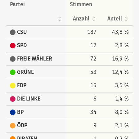
Partei
Stimmen
Anzahl
Anteil
CSU
187
43,8 %
SPD
12
2,8 %
FREIE WÄHLER
72
16,9 %
GRÜNE
53
12,4 %
FDP
15
3,5 %
DIE LINKE
6
1,4 %
BP
34
8,0 %
ÖDP
9
2,1 %
PIRATEN
1
0,2 %