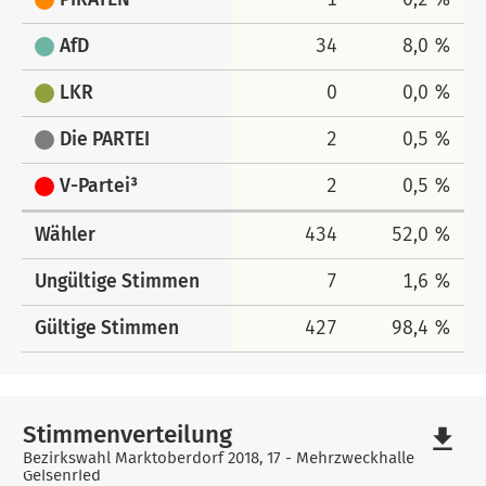
AfD
34
8,0 %
LKR
0
0,0 %
Die PARTEI
2
0,5 %
V-Partei³
2
0,5 %
Wähler
434
52,0 %
Ungültige Stimmen
7
1,6 %
Gültige Stimmen
427
98,4 %
Stimmenverteilung
file_download
Bezirkswahl Marktoberdorf 2018, 17 - Mehrzweckhalle
Geisenried