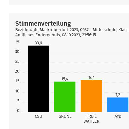
Stimmenverteilung
Bezirkswahl Marktoberdorf 2023, 0037 - Mittelschule, Klas
Amtliches Endergebnis, 08.10.2023, 23:56:15
%
33,6
30
25
20
16,1
15,4
15
10
7,2
5
0
CSU
GRÜNE
FREIE
AfD
WÄHLER