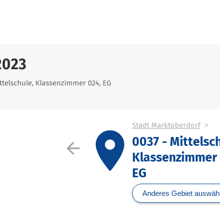
2023
ittelschule, Klassenzimmer 024, EG
Stadt Marktoberdorf
place
0037 - Mittelsc
arrow_back
Klassenzimmer 
EG
Anderes Gebiet auswäh