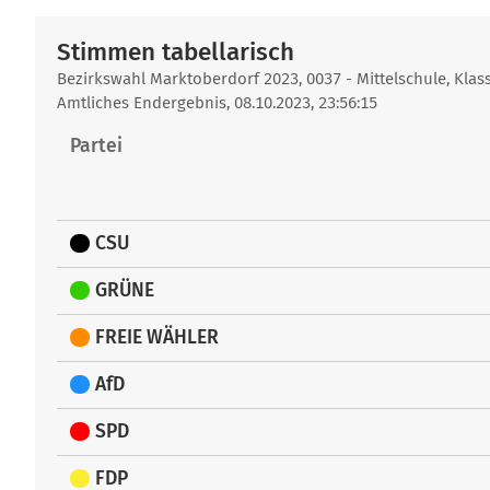
Stimmen tabellarisch
Stimmen
Bezirkswahl Marktoberdorf 2023, 0037 - Mittelschule, Kla
Amtliches Endergebnis, 08.10.2023, 23:56:15
tabellarisch
Partei
CSU
GRÜNE
FREIE WÄHLER
AfD
SPD
FDP