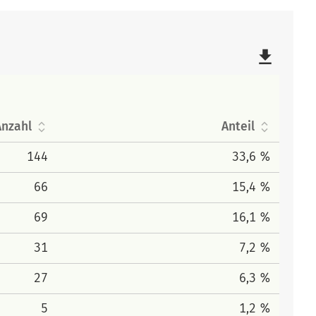
file_download
Anzahl
Anteil
144
33,6 %
66
15,4 %
69
16,1 %
31
7,2 %
27
6,3 %
5
1,2 %