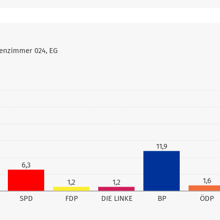
senzimmer 024, EG
11,9
6,3
1,6
1,2
1,2
SPD
FDP
DIE LINKE
BP
ÖDP