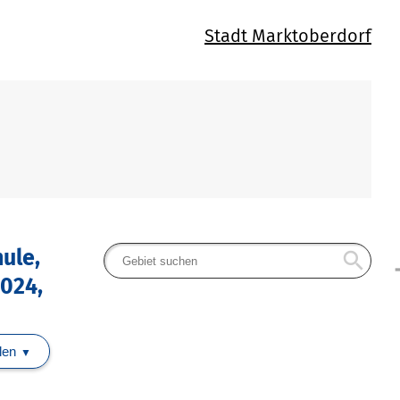
Stadt Marktoberdorf
hule,
search
arr
024,
len