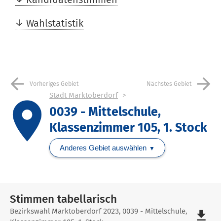
Wahlstatistik
arrow_back
arrow_forward
Vorheriges Gebiet
Nächstes Gebiet
Stadt Marktoberdorf
place
0039 - Mittelschule,
Klassenzimmer 105, 1. Stock
Anderes Gebiet auswählen
Stimmen tabellarisch
Stimmen
Bezirkswahl Marktoberdorf 2023, 0039 - Mittelschule,
file_download