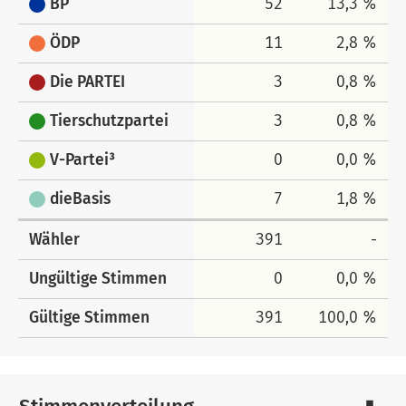
BP
52
13,3 %
ÖDP
11
2,8 %
Die PARTEI
3
0,8 %
Tierschutzpartei
3
0,8 %
V-Partei³
0
0,0 %
dieBasis
7
1,8 %
Wähler
391
-
Ungültige Stimmen
0
0,0 %
Gültige Stimmen
391
100,0 %
Stimmenverteilung