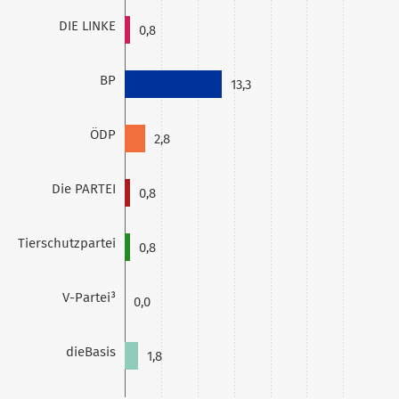
DIE LINKE
0,8
BP
13,3
ÖDP
2,8
Die PARTEI
0,8
Tierschutzpartei
0,8
V-Partei³
0,0
dieBasis
1,8