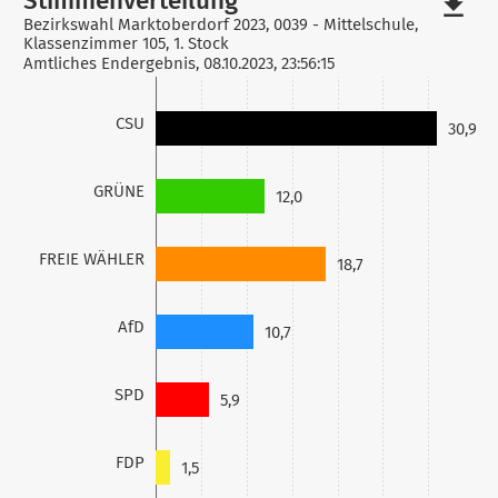
file_download
Bezirkswahl Marktoberdorf 2023, 0039 - Mittelschule,
Klassenzimmer 105, 1. Stock
Amtliches Endergebnis, 08.10.2023, 23:56:15
CSU
30,9
GRÜNE
12,0
FREIE WÄHLER
18,7
AfD
10,7
SPD
5,9
FDP
1,5