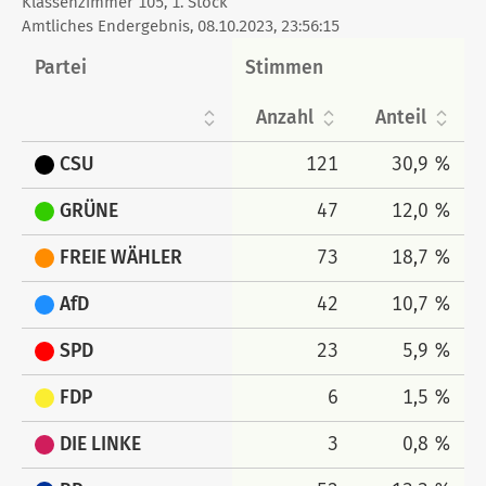
Klassenzimmer 105, 1. Stock
tabellarisch
Amtliches Endergebnis, 08.10.2023, 23:56:15
Partei
Stimmen
Anzahl
Anteil
CSU
121
30,9 %
GRÜNE
47
12,0 %
FREIE WÄHLER
73
18,7 %
AfD
42
10,7 %
SPD
23
5,9 %
FDP
6
1,5 %
DIE LINKE
3
0,8 %