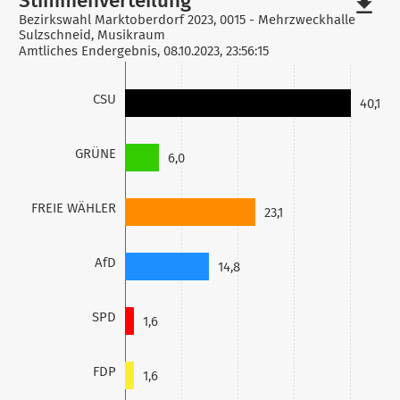
file_download
Bezirkswahl Marktoberdorf 2023, 0015 - Mehrzweckhalle
Sulzschneid, Musikraum
Amtliches Endergebnis, 08.10.2023, 23:56:15
CSU
40,1
GRÜNE
6,0
FREIE WÄHLER
23,1
AfD
14,8
SPD
1,6
FDP
1,6