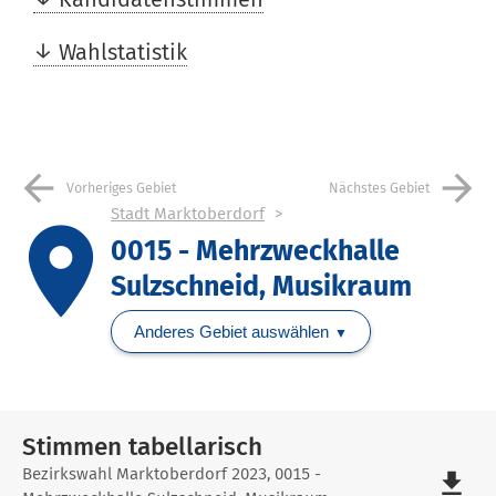
Wahlstatistik
arrow_back
arrow_forward
Vorheriges Gebiet
Nächstes Gebiet
Stadt Marktoberdorf
place
0015 - Mehrzweckhalle
Sulzschneid, Musikraum
Anderes Gebiet auswählen
Stimmen tabellarisch
Stimmen
Bezirkswahl Marktoberdorf 2023, 0015 -
file_download