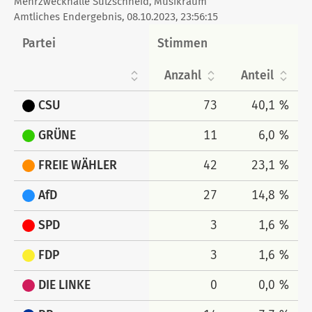
Mehrzweckhalle Sulzschneid, Musikraum
tabellarisch
Amtliches Endergebnis, 08.10.2023, 23:56:15
Partei
Stimmen
Anzahl
Anteil
CSU
73
40,1 %
GRÜNE
11
6,0 %
FREIE WÄHLER
42
23,1 %
AfD
27
14,8 %
SPD
3
1,6 %
FDP
3
1,6 %
DIE LINKE
0
0,0 %