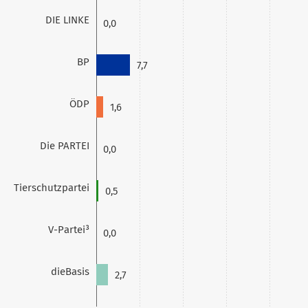
DIE LINKE
0,0
BP
7,7
ÖDP
1,6
Die PARTEI
0,0
Tierschutzpartei
0,5
V-Partei³
0,0
dieBasis
2,7