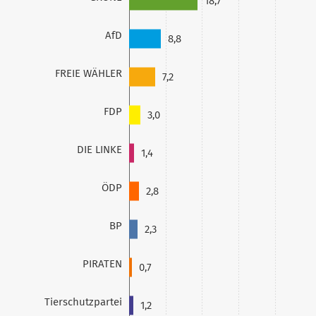
18,7
AfD
8,8
FREIE WÄHLER
7,2
FDP
3,0
DIE LINKE
1,4
ÖDP
2,8
BP
2,3
PIRATEN
0,7
Tierschutzpartei
1,2