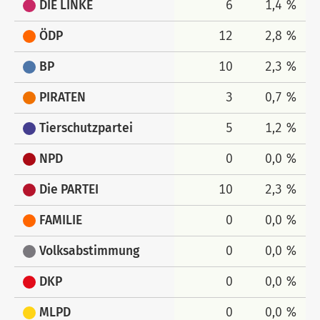
DIE LINKE
6
1,4 %
ÖDP
12
2,8 %
BP
10
2,3 %
PIRATEN
3
0,7 %
Tierschutzpartei
5
1,2 %
NPD
0
0,0 %
Die PARTEI
10
2,3 %
FAMILIE
0
0,0 %
Volksabstimmung
0
0,0 %
DKP
0
0,0 %
MLPD
0
0,0 %