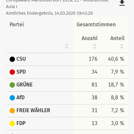
Stimmen
Europawahl Marktoberdorf 2019, 21 - Mittelschule,
file_download
Aula I
tabellarisch
Amtliches Endergebnis, 14.03.2020 19:41:20
Partei
Gesamtstimmen
Anzahl
Anteil
CSU
176
40,6 %
SPD
34
7,9 %
GRÜNE
81
18,7 %
AfD
38
8,8 %
FREIE WÄHLER
31
7,2 %
FDP
13
3,0 %