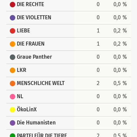
DIE RECHTE
0
0,0 %
DIE VIOLETTEN
0
0,0 %
LIEBE
1
0,2 %
DIE FRAUEN
1
0,2 %
Graue Panther
0
0,0 %
LKR
0
0,0 %
MENSCHLICHE WELT
2
0,5 %
NL
0
0,0 %
ÖkoLinX
0
0,0 %
Die Humanisten
0
0,0 %
PARTEI FÜR DIE TIERE
2
0,5 %