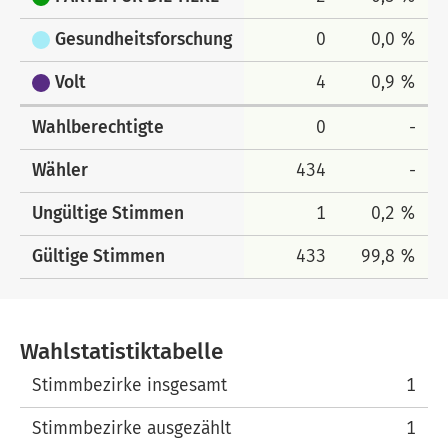
Gesundheitsforschung
0
0,0 %
Volt
4
0,9 %
Wahlberechtigte
0
-
Wähler
434
-
Ungültige Stimmen
1
0,2 %
Gültige Stimmen
433
99,8 %
Wahlstatistiktabelle
Wahlstatistiktabelle
Stimmbezirke insgesamt
1
Stimmbezirke ausgezählt
1