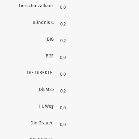
Tierschutzallianz
0,0
Bündnis C
0,2
BIG
0,2
BGE
0,0
DIE DIREKTE!
0,0
DiEM25
0,2
III. Weg
0,0
Die Grauen
0,0