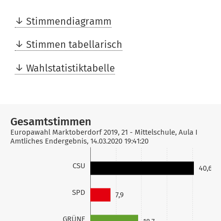
Stimmendiagramm
Stimmen tabellarisch
Wahlstatistiktabelle
Gesamtstimmen
file_download
Europawahl Marktoberdorf 2019, 21 - Mittelschule, Aula I
Amtliches Endergebnis, 14.03.2020 19:41:20
CSU
40,6
SPD
7,9
GRÜNE