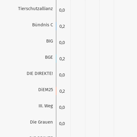
Tierschutzallianz
0,0
Bündnis C
0,2
BIG
0,0
BGE
0,2
DIE DIREKTE!
0,0
DiEM25
0,2
III. Weg
0,0
Die Grauen
0,0