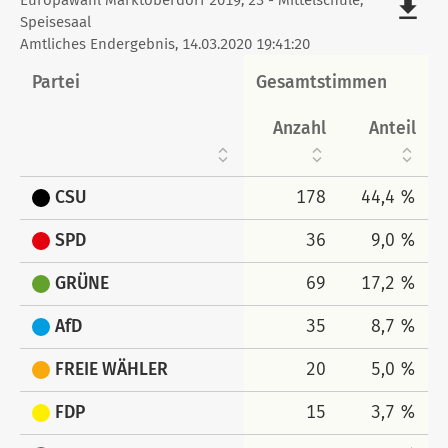
Stimmen
Europawahl Marktoberdorf 2019, 23 - Mittelschule,
file_download
Speisesaal
tabellarisch
Amtliches Endergebnis, 14.03.2020 19:41:20
Partei
Gesamtstimmen
Anzahl
Anteil
CSU
178
44,4 %
SPD
36
9,0 %
GRÜNE
69
17,2 %
AfD
35
8,7 %
FREIE WÄHLER
20
5,0 %
FDP
15
3,7 %