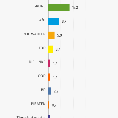
GRÜNE
17,2
AfD
8,7
FREIE WÄHLER
5,0
FDP
3,7
DIE LINKE
1,7
ÖDP
1,7
BP
2,2
PIRATEN
0,7
Tierschutzpartei