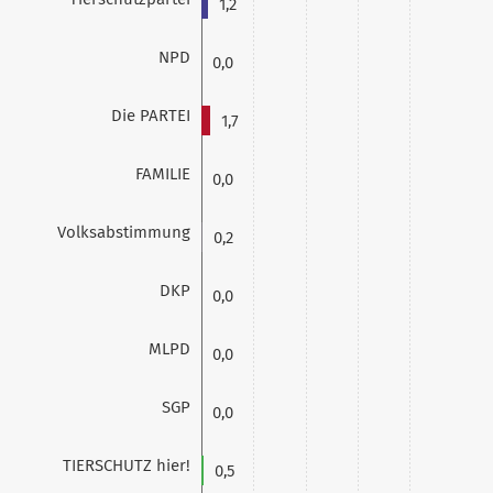
1,2
NPD
0,0
Die PARTEI
1,7
FAMILIE
0,0
Volksabstimmung
0,2
DKP
0,0
MLPD
0,0
SGP
0,0
TIERSCHUTZ hier!
0,5