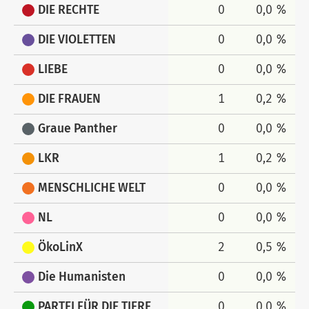
DIE RECHTE
0
0,0 %
DIE VIOLETTEN
0
0,0 %
LIEBE
0
0,0 %
DIE FRAUEN
1
0,2 %
Graue Panther
0
0,0 %
LKR
1
0,2 %
MENSCHLICHE WELT
0
0,0 %
NL
0
0,0 %
ÖkoLinX
2
0,5 %
Die Humanisten
0
0,0 %
PARTEI FÜR DIE TIERE
0
0,0 %