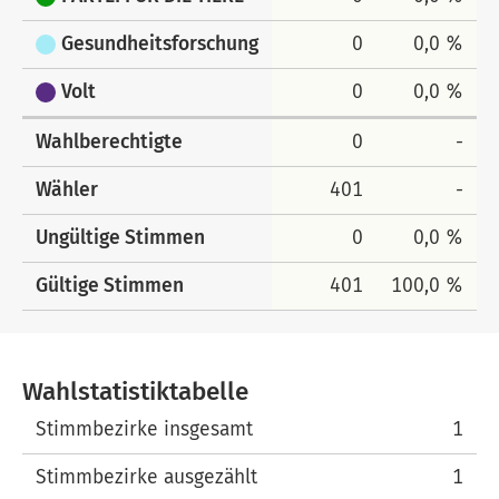
Gesundheitsforschung
0
0,0 %
Volt
0
0,0 %
Wahlberechtigte
0
-
Wähler
401
-
Ungültige Stimmen
0
0,0 %
Gültige Stimmen
401
100,0 %
Wahlstatistiktabelle
Wahlstatistiktabelle
Stimmbezirke insgesamt
1
Stimmbezirke ausgezählt
1