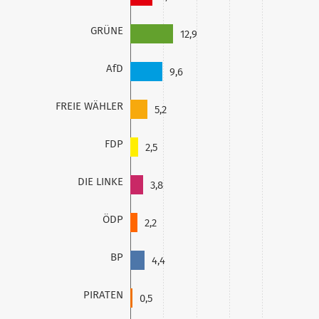
GRÜNE
12,9
AfD
9,6
FREIE WÄHLER
5,2
FDP
2,5
DIE LINKE
3,8
ÖDP
2,2
BP
4,4
PIRATEN
0,5