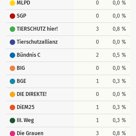
MLPD
0
0,0 %
SGP
0
0,0 %
TIERSCHUTZ hier!
3
0,8 %
Tierschutzallianz
0
0,0 %
Bündnis C
2
0,5 %
BIG
0
0,0 %
BGE
1
0,3 %
DIE DIREKTE!
0
0,0 %
DiEM25
1
0,3 %
III. Weg
1
0,3 %
Die Grauen
3
0,8 %