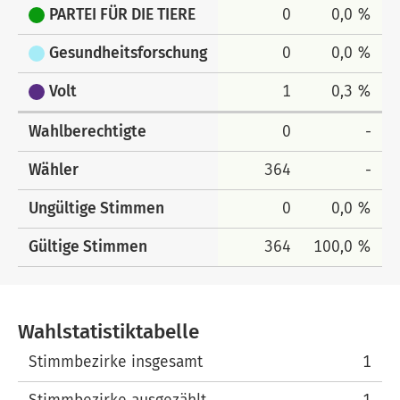
PARTEI FÜR DIE TIERE
0
0,0 %
Gesundheitsforschung
0
0,0 %
Volt
1
0,3 %
Wahlberechtigte
0
-
Wähler
364
-
Ungültige Stimmen
0
0,0 %
Gültige Stimmen
364
100,0 %
Wahlstatistiktabelle
Wahlstatistiktabelle
Stimmbezirke insgesamt
1