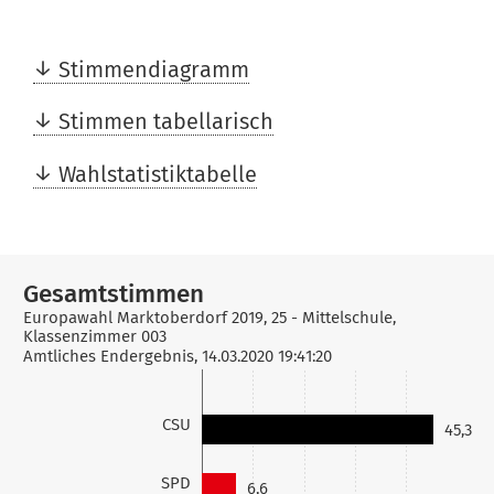
Stimmendiagramm
Stimmen tabellarisch
Wahlstatistiktabelle
Gesamtstimmen
file_download
Europawahl Marktoberdorf 2019, 25 - Mittelschule,
Klassenzimmer 003
Amtliches Endergebnis, 14.03.2020 19:41:20
CSU
45,3
SPD
6,6