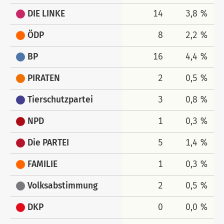
DIE LINKE
14
3,8 %
ÖDP
8
2,2 %
BP
16
4,4 %
PIRATEN
2
0,5 %
Tierschutzpartei
3
0,8 %
NPD
1
0,3 %
Die PARTEI
5
1,4 %
FAMILIE
1
0,3 %
Volksabstimmung
2
0,5 %
DKP
0
0,0 %