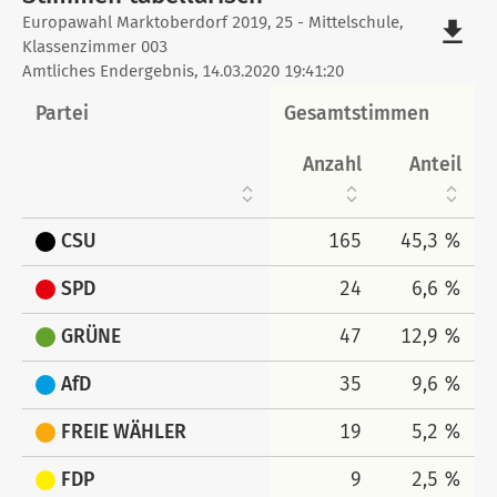
Stimmen
Europawahl Marktoberdorf 2019, 25 - Mittelschule,
file_download
Klassenzimmer 003
tabellarisch
Amtliches Endergebnis, 14.03.2020 19:41:20
Partei
Gesamtstimmen
Anzahl
Anteil
CSU
165
45,3 %
SPD
24
6,6 %
GRÜNE
47
12,9 %
AfD
35
9,6 %
FREIE WÄHLER
19
5,2 %
FDP
9
2,5 %