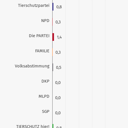
Tierschutzpartei
0,8
NPD
0,3
Die PARTEI
1,4
FAMILIE
0,3
Volksabstimmung
0,5
DKP
0,0
MLPD
0,0
SGP
0,0
TIERSCHUTZ hier!
0,8