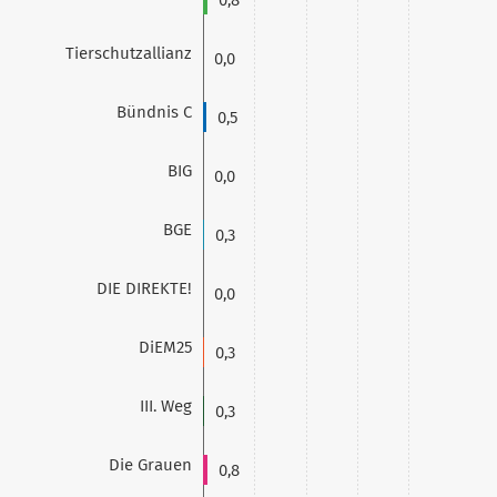
Tierschutzallianz
0,0
Bündnis C
0,5
BIG
0,0
BGE
0,3
DIE DIREKTE!
0,0
DiEM25
0,3
III. Weg
0,3
Die Grauen
0,8