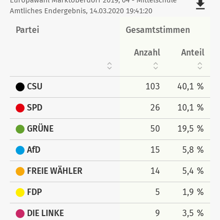
Stimmen
Europawahl Marktoberdorf 2019, 04 - Mittelschule
file_download
Amtliches Endergebnis, 14.03.2020 19:41:20
tabellarisch
Partei
Gesamtstimmen
Anzahl
Anteil
CSU
103
40,1 %
SPD
26
10,1 %
GRÜNE
50
19,5 %
AfD
15
5,8 %
FREIE WÄHLER
14
5,4 %
FDP
5
1,9 %
DIE LINKE
9
3,5 %