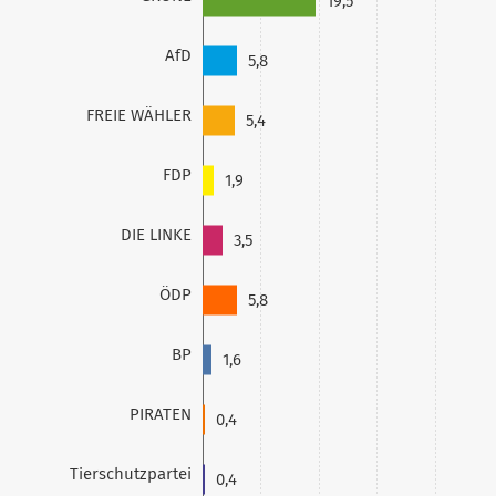
19,5
AfD
5,8
FREIE WÄHLER
5,4
FDP
1,9
DIE LINKE
3,5
ÖDP
5,8
BP
1,6
PIRATEN
0,4
Tierschutzpartei
0,4