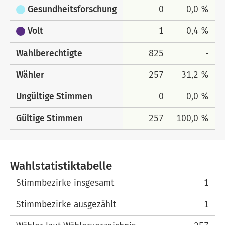
Gesundheitsforschung
0
0,0 %
Volt
1
0,4 %
Wahlberechtigte
825
-
Wähler
257
31,2 %
Ungültige Stimmen
0
0,0 %
Gültige Stimmen
257
100,0 %
Wahlstatistiktabelle
Wahlstatistiktabelle
Stimmbezirke insgesamt
1
Stimmbezirke ausgezählt
1