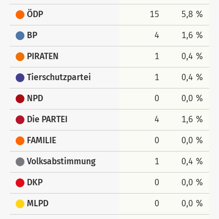
ÖDP
15
5,8 %
BP
4
1,6 %
PIRATEN
1
0,4 %
Tierschutzpartei
1
0,4 %
NPD
0
0,0 %
Die PARTEI
4
1,6 %
FAMILIE
0
0,0 %
Volksabstimmung
1
0,4 %
DKP
0
0,0 %
MLPD
0
0,0 %