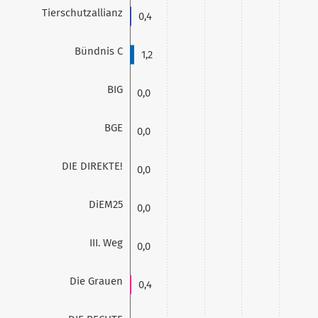
Tierschutzallianz
0,4
Bündnis C
1,2
BIG
0,0
BGE
0,0
DIE DIREKTE!
0,0
DiEM25
0,0
III. Weg
0,0
Die Grauen
0,4