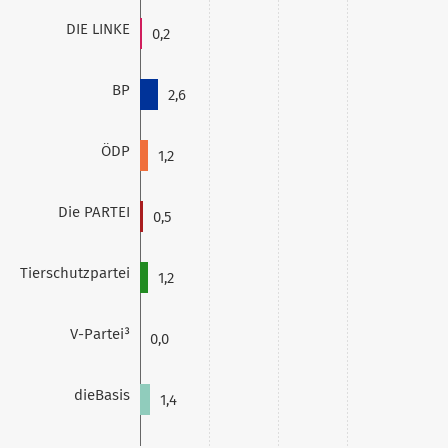
DIE LINKE
0,2
BP
2,6
ÖDP
1,2
Die PARTEI
0,5
Tierschutzpartei
1,2
V-Partei³
0,0
dieBasis
1,4