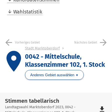
Wahlstatistik
arrow_back
arrow_forward
Vorheriges Gebiet
Nächstes Gebiet
Stadt Marktoberdorf
place
0042 - Mittelschule,
Klassenzimmer 102, 1. Stock
Anderes Gebiet auswählen
Stimmen tabellarisch
Stimmen
Landtagswahl Marktoberdorf 2023, 0042 -
file_download