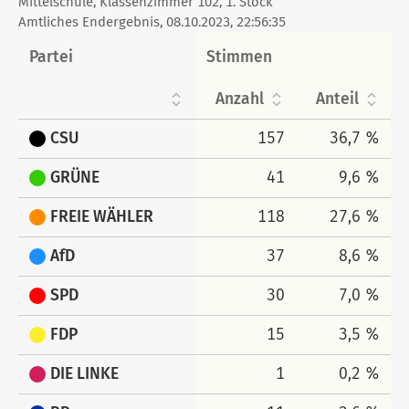
Mittelschule, Klassenzimmer 102, 1. Stock
tabellarisch
Amtliches Endergebnis, 08.10.2023, 22:56:35
Partei
Stimmen
Anzahl
Anteil
CSU
157
36,7 %
GRÜNE
41
9,6 %
FREIE WÄHLER
118
27,6 %
AfD
37
8,6 %
SPD
30
7,0 %
FDP
15
3,5 %
DIE LINKE
1
0,2 %