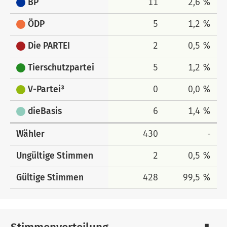
BP
11
2,6 %
ÖDP
5
1,2 %
Die PARTEI
2
0,5 %
Tierschutzpartei
5
1,2 %
V-Partei³
0
0,0 %
dieBasis
6
1,4 %
Wähler
430
-
Ungültige Stimmen
2
0,5 %
Gültige Stimmen
428
99,5 %
Stimmenverteilung