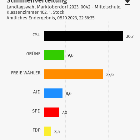
file_download
Landtagswahl Marktoberdorf 2023, 0042 - Mittelschule,
Klassenzimmer 102, 1. Stock
Amtliches Endergebnis, 08.10.2023, 22:56:35
CSU
36,7
GRÜNE
9,6
FREIE WÄHLER
27,6
AfD
8,6
SPD
7,0
FDP
3,5