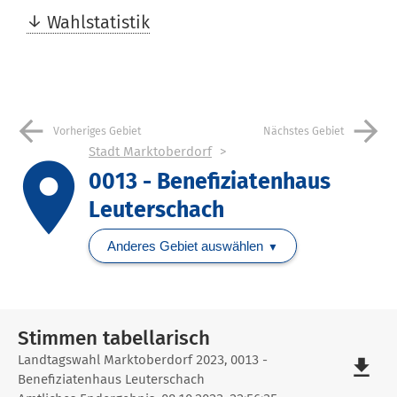
Wahlstatistik
arrow_back
arrow_forward
Vorheriges Gebiet
Nächstes Gebiet
Stadt Marktoberdorf
place
0013 - Benefiziatenhaus
Leuterschach
Anderes Gebiet auswählen
Stimmen tabellarisch
Stimmen
Landtagswahl Marktoberdorf 2023, 0013 -
file_download
Benefiziatenhaus Leuterschach
tabellarisch