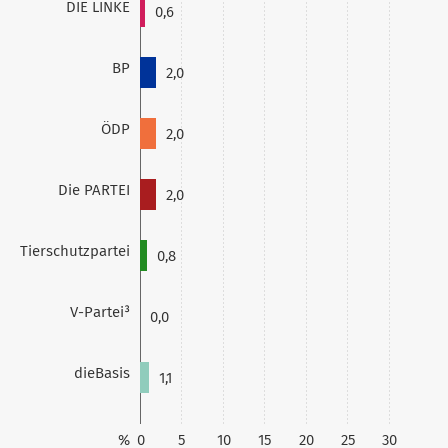
DIE LINKE
0,6
BP
2,0
ÖDP
2,0
Die PARTEI
2,0
Tierschutzpartei
0,8
V-Partei³
0,0
dieBasis
1,1
%
0
5
10
15
20
25
30