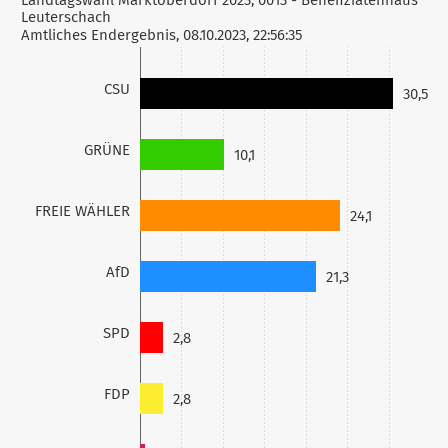
Leuterschach
Amtliches Endergebnis, 08.10.2023, 22:56:35
CSU
30,5
GRÜNE
10,1
FREIE WÄHLER
24,1
AfD
21,3
SPD
2,8
FDP
2,8