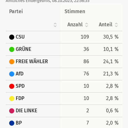
Amtliches Endergebnis, 08.10.2023, 22:56:35
Partei
Stimmen
Anzahl
Anteil
CSU
109
30,5 %
GRÜNE
36
10,1 %
FREIE WÄHLER
86
24,1 %
AfD
76
21,3 %
SPD
10
2,8 %
FDP
10
2,8 %
DIE LINKE
2
0,6 %
BP
7
2,0 %