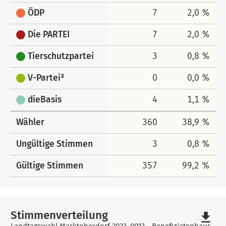
ÖDP
7
2,0 %
Die PARTEI
7
2,0 %
Tierschutzpartei
3
0,8 %
V-Partei³
0
0,0 %
dieBasis
4
1,1 %
Wähler
360
38,9 %
Ungültige Stimmen
3
0,8 %
Gültige Stimmen
357
99,2 %
Stimmenverteilung
file_download
Landtagswahl Marktoberdorf 2023, 0013 - Benefiziatenhaus