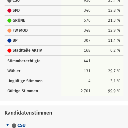
CSU
956
35,4 %
SPD
346
12,8 %
GRÜNE
576
21,3 %
FW MOD
348
12,9 %
BP
307
11,4 %
Stadtteile AKTIV
168
6,2 %
Stimmberechtigte
441
-
Wähler
131
29,7 %
Ungültige Stimmen
4
3,1 %
Gültige Stimmen
2.701
99,9 %
Kandidatenstimmen
CSU