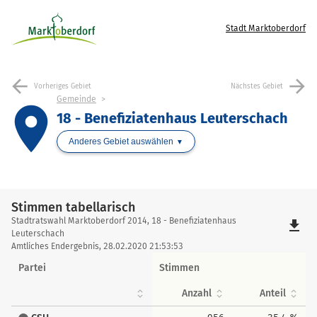
Stadt Marktoberdorf
arrow_back
arrow_forward
Vorheriges Gebiet
Nächstes Gebiet
Gemeinde
place
18 - Benefiziatenhaus Leuterschach
Anderes Gebiet auswählen
Stimmen tabellarisch
Stimmen
Stadtratswahl Marktoberdorf 2014, 18 - Benefiziatenhaus
file_download
tabellarisch
Leuterschach
Amtliches Endergebnis, 28.02.2020 21:53:53
Partei
Stimmen
Anzahl
Anteil