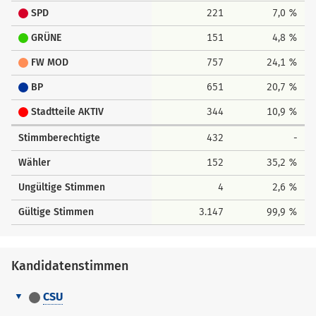
SPD
221
7,0 %
GRÜNE
151
4,8 %
FW MOD
757
24,1 %
BP
651
20,7 %
Stadtteile AKTIV
344
10,9 %
Stimmberechtigte
432
-
Wähler
152
35,2 %
Ungültige Stimmen
4
2,6 %
Gültige Stimmen
3.147
99,9 %
Kandidatenstimmen
CSU
Kandidatenstimmen