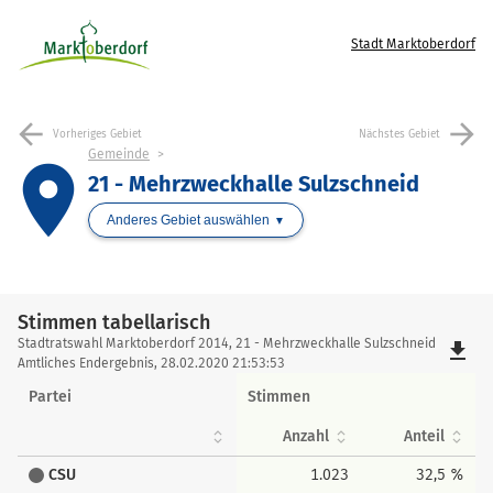
Stadt Marktoberdorf
arrow_back
arrow_forward
Vorheriges Gebiet
Nächstes Gebiet
Gemeinde
place
21 - Mehrzweckhalle Sulzschneid
Anderes Gebiet auswählen
Stimmen tabellarisch
Stimmen
Stadtratswahl Marktoberdorf 2014, 21 - Mehrzweckhalle Sulzschneid
file_download
tabellarisch
Amtliches Endergebnis, 28.02.2020 21:53:53
Partei
Stimmen
Anzahl
Anteil
CSU
1.023
32,5 %