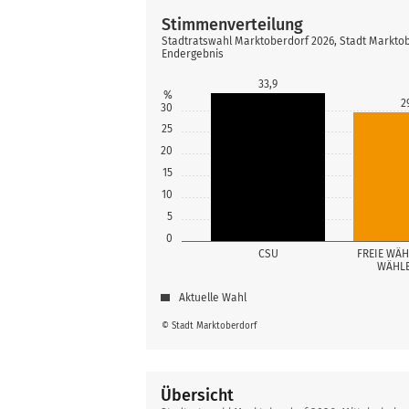
Stimmenverteilung
Stadtratswahl Marktoberdorf 2026, Stadt Markto
Endergebnis
33,9
%
2
30
25
20
15
10
5
0
CSU
FREIE WÄH
WÄHL
Aktuelle Wahl
© Stadt Marktoberdorf
Übersicht