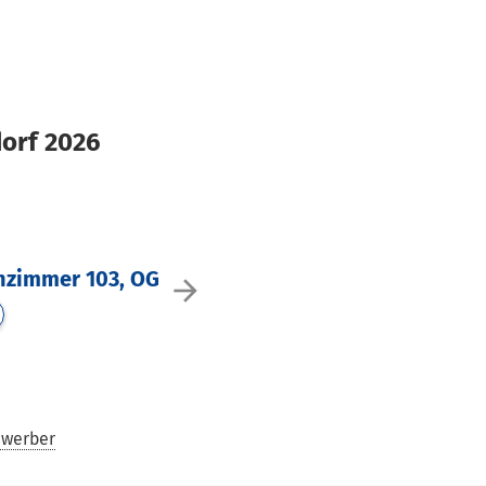
orf 2026
enzimmer 103, OG
arrow_forward
ewerber