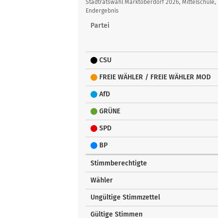
Übersicht
Stadtratswahl Marktoberdorf 2026, Mittelschule
Endergebnis
Partei
CSU
FREIE WÄHLER / FREIE WÄHLER MOD
AfD
GRÜNE
SPD
BP
Stimmberechtigte
Wähler
Ungültige Stimmzettel
Gültige Stimmen