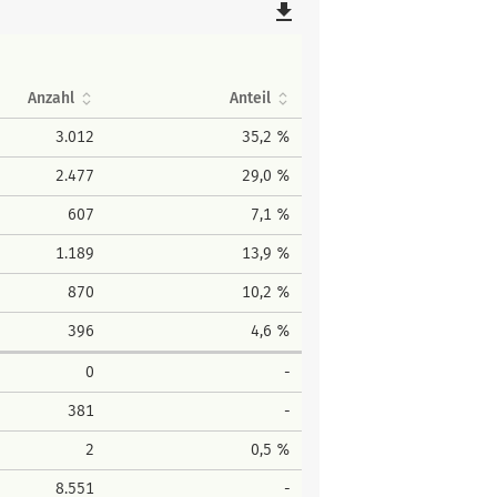
file_download
Anzahl
Anteil
3.012
35,2 %
2.477
29,0 %
607
7,1 %
1.189
13,9 %
870
10,2 %
396
4,6 %
0
-
381
-
2
0,5 %
8.551
-