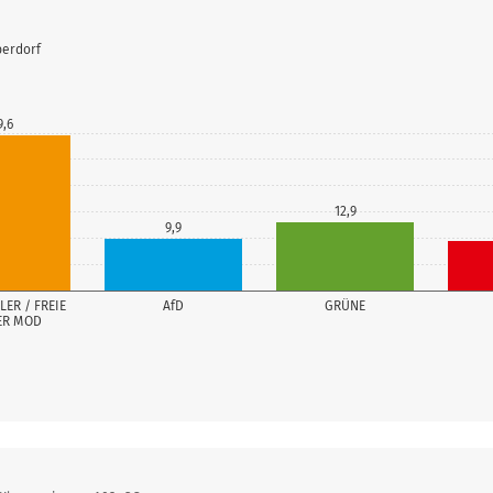
berdorf
9,6
12,9
9,9
LER / FREIE
AfD
GRÜNE
ER MOD