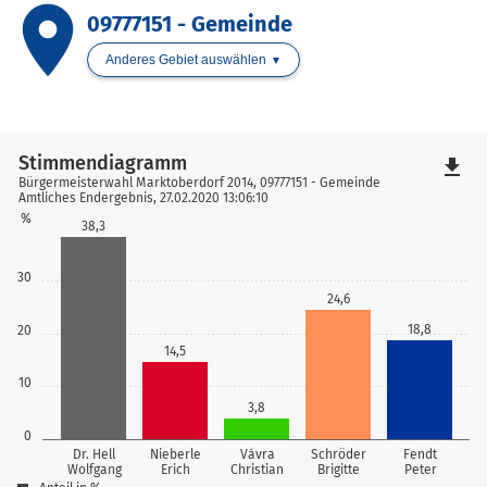
place
09777151 - Gemeinde
Anderes Gebiet auswählen
Stimmendiagramm
file_download
Bürgermeisterwahl Marktoberdorf 2014, 09777151 - Gemeinde
Amtliches Endergebnis, 27.02.2020 13:06:10
%
38,3
30
24,6
18,8
20
14,5
10
3,8
0
Dr. Hell
Nieberle
Vávra
Schröder
Fendt
Wolfgang
Erich
Christian
Brigitte
Peter