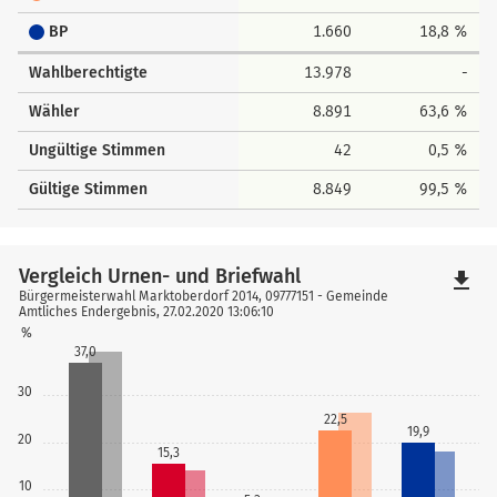
BP
1.660
18,8 %
Wahlberechtigte
13.978
-
Wähler
8.891
63,6 %
Ungültige Stimmen
42
0,5 %
Gültige Stimmen
8.849
99,5 %
Vergleich Urnen- und Briefwahl
file_download
Bürgermeisterwahl Marktoberdorf 2014, 09777151 - Gemeinde
Amtliches Endergebnis, 27.02.2020 13:06:10
%
37,0
30
22,5
19,9
20
15,3
10