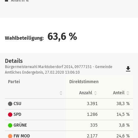
Anteil in %
63,6
%
Wahlbeteiligung:
Details
Details
Bürgermeisterwahl Marktoberdorf 2014, 09777151 - Gemeinde
file_download
Amtliches Endergebnis, 27.02.2020 13:06:10
Partei
Direktstimmen
Anzahl
Anteil
CSU
3.391
38,3 %
SPD
1.286
14,5 %
GRÜNE
335
3,8 %
FW MOD
2.177
24,6 %