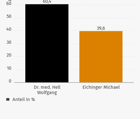
60,4
60
50
39,6
40
30
20
10
0
Dr. med. Hell
Eichinger Michael
Wolfgang
Anteil in %