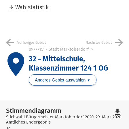
Wahlstatistik
arrow_back
arrow_forward
Vorheriges Gebiet
Nächstes Gebiet
09777151 - Stadt Marktoberdorf
place
32 - Mittelschule,
Klassenzimmer 124 1 OG
Anderes Gebiet auswählen
Stimmendiagramm
file_download
Stichwahl Bürgermeister Marktoberdorf 2020, 29. März 2020
Amtliches Endergebnis
%