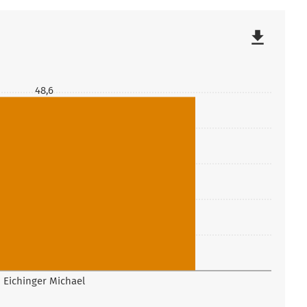
file_download
48,6
Eichinger Michael