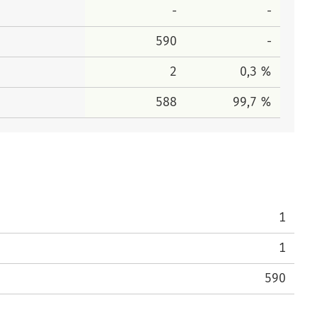
-
-
590
-
2
0,3 %
588
99,7 %
1
1
590