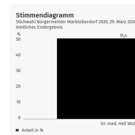
Stimmendiagramm
Stichwahl Bürgermeister Marktoberdorf 2020, 29. März 202
Amtliches Endergebnis
%
51,4
50
40
30
20
10
0
Dr. med. Hell Wo
Anteil in %