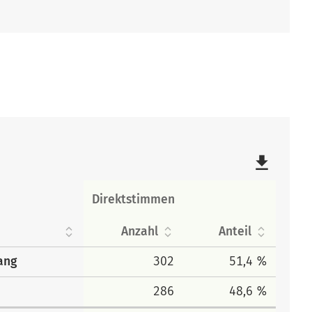
file_download
Direktstimmen
Anzahl
Anteil
gang
302
51,4 %
286
48,6 %