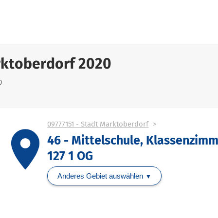
rktoberdorf 2020
0
09777151 - Stadt Marktoberdorf
place
46 - Mittelschule, Klassenzim
127 1 OG
Anderes Gebiet auswählen