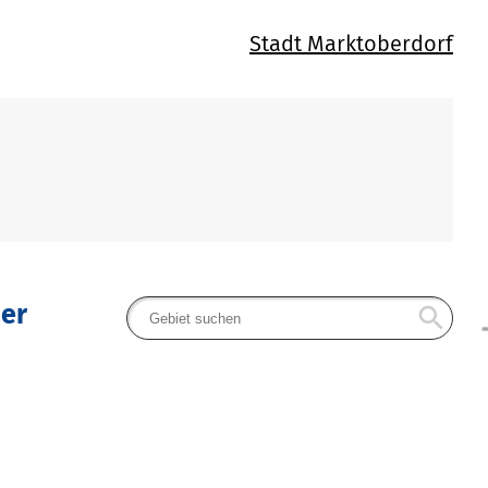
Stadt Marktoberdorf
mer
search
arr