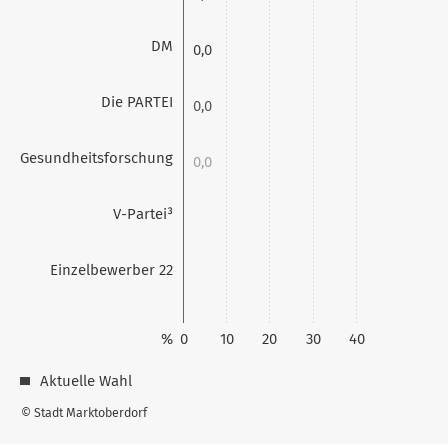
DM
0,0
Die PARTEI
0,0
Gesundheitsforschung
0,0
V-Partei³
0,0
Einzelbewerber 22
%
0
10
20
30
40
Aktuelle Wahl
© Stadt Marktoberdorf