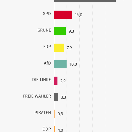
SPD
14,0
GRÜNE
9,3
FDP
7,9
AfD
10,0
DIE LINKE
2,9
FREIE WÄHLER
3,3
PIRATEN
0,5
ÖDP
1,0