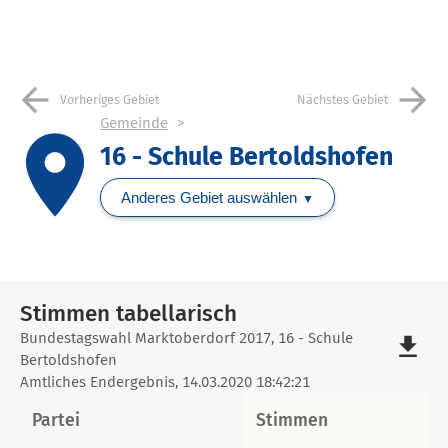
arrow_back
arrow_forward
Vorheriges Gebiet
Nächstes Gebiet
Gemeinde
place
16 - Schule Bertoldshofen
Anderes Gebiet auswählen
Stimmen tabellarisch
Stimmen
Bundestagswahl Marktoberdorf 2017, 16 - Schule
file_download
Bertoldshofen
tabellarisch
Amtliches Endergebnis, 14.03.2020 18:42:21
Partei
Stimmen