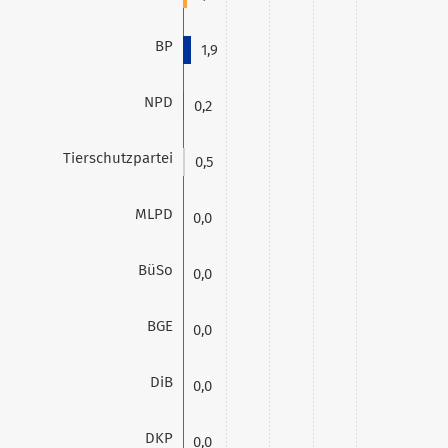
BP
1,9
NPD
0,2
Tierschutzpartei
0,5
MLPD
0,0
BüSo
0,0
BGE
0,0
DiB
0,0
DKP
0,0