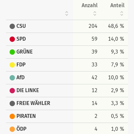
Anzahl
Anteil
CSU
204
48,6 %
SPD
59
14,0 %
GRÜNE
39
9,3 %
FDP
33
7,9 %
AfD
42
10,0 %
DIE LINKE
12
2,9 %
FREIE WÄHLER
14
3,3 %
PIRATEN
2
0,5 %
ÖDP
4
1,0 %