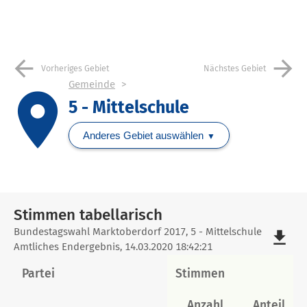
arrow_back
arrow_forward
Vorheriges Gebiet
Nächstes Gebiet
Gemeinde
place
5 - Mittelschule
Anderes Gebiet auswählen
Stimmen tabellarisch
Stimmen
Bundestagswahl Marktoberdorf 2017, 5 - Mittelschule
file_download
Amtliches Endergebnis, 14.03.2020 18:42:21
tabellarisch
Partei
Stimmen
Anzahl
Anteil