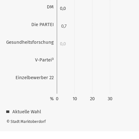
DM
0,0
Die PARTEI
0,7
Gesundheitsforschung
0,0
V-Partei³
0,7
Einzelbewerber 22
%
0
10
20
30
Aktuelle Wahl
© Stadt Marktoberdorf