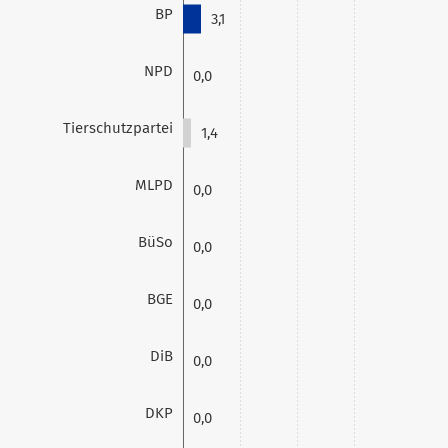
BP
3,1
NPD
0,0
Tierschutzpartei
1,4
MLPD
0,0
BüSo
0,0
BGE
0,0
DiB
0,0
DKP
0,0