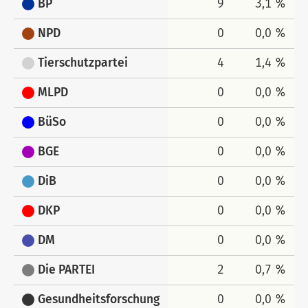
BP
9
3,1 %
NPD
0
0,0 %
Tierschutzpartei
4
1,4 %
MLPD
0
0,0 %
BüSo
0
0,0 %
BGE
0
0,0 %
DiB
0
0,0 %
DKP
0
0,0 %
DM
0
0,0 %
Die PARTEI
2
0,7 %
Gesundheitsforschung
0
0,0 %