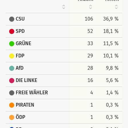
CSU
106
36,9 %
SPD
52
18,1 %
GRÜNE
33
11,5 %
FDP
29
10,1 %
AfD
28
9,8 %
DIE LINKE
16
5,6 %
FREIE WÄHLER
4
1,4 %
PIRATEN
1
0,3 %
ÖDP
1
0,3 %