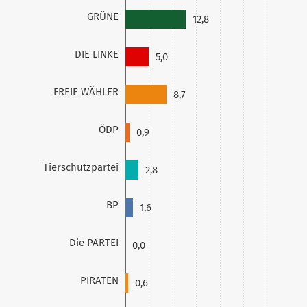
GRÜNE
12,8
DIE LINKE
5,0
FREIE WÄHLER
8,7
ÖDP
0,9
Tierschutzpartei
2,8
BP
1,6
Die PARTEI
0,0
PIRATEN
0,6