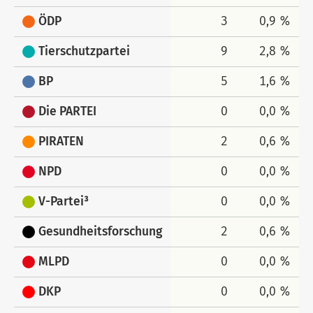
ÖDP
3
0,9 %
Tierschutzpartei
9
2,8 %
BP
5
1,6 %
Die PARTEI
0
0,0 %
PIRATEN
2
0,6 %
NPD
0
0,0 %
V-Partei³
0
0,0 %
Gesundheitsforschung
2
0,6 %
MLPD
0
0,0 %
DKP
0
0,0 %