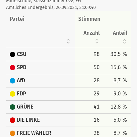
Mittelschule, Klassenzimmer 028, EG
tabellarisch
Amtliches Endergebnis, 26.09.2021, 21:09:40
Partei
Stimmen
Anzahl
Anteil
CSU
98
30,5 %
SPD
50
15,6 %
AfD
28
8,7 %
FDP
29
9,0 %
GRÜNE
41
12,8 %
DIE LINKE
16
5,0 %
FREIE WÄHLER
28
8,7 %