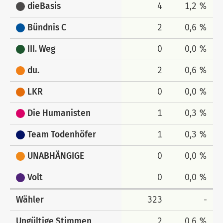
dieBasis
4
1,2 %
Bündnis C
2
0,6 %
III. Weg
0
0,0 %
du.
2
0,6 %
LKR
0
0,0 %
Die Humanisten
1
0,3 %
Team Todenhöfer
1
0,3 %
UNABHÄNGIGE
0
0,0 %
Volt
0
0,0 %
Wähler
323
-
Ungültige Stimmen
2
0,6 %