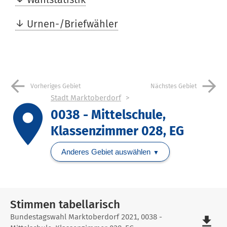
Urnen-/Briefwähler
arrow_back
arrow_forward
Vorheriges Gebiet
Nächstes Gebiet
Stadt Marktoberdorf
place
0038 - Mittelschule,
Klassenzimmer 028, EG
Anderes Gebiet auswählen
Stimmen tabellarisch
Stimmen
Bundestagswahl Marktoberdorf 2021, 0038 -
file_download