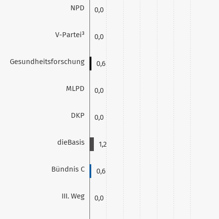
NPD
0,0
V-Partei³
0,0
Gesundheitsforschung
0,6
MLPD
0,0
DKP
0,0
dieBasis
1,2
Bündnis C
0,6
III. Weg
0,0