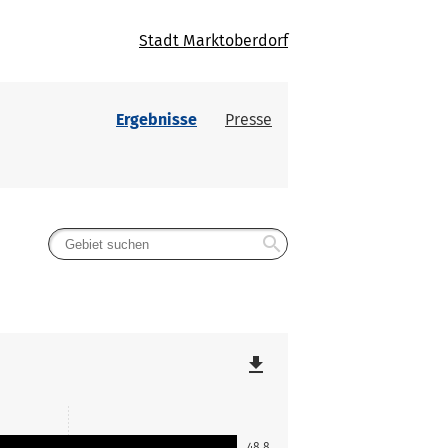
Stadt Marktoberdorf
Ergebnisse
Presse
search
file_download
48,8