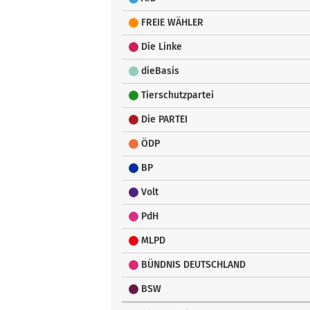
FREIE WÄHLER
Die Linke
dieBasis
Tierschutzpartei
Die PARTEI
ÖDP
BP
Volt
PdH
MLPD
BÜNDNIS DEUTSCHLAND
BSW