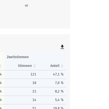
40
file_download
Zweitstimmen
Stimmen
Anteil
 %
121
47,1 %
 %
18
7,0 %
 %
21
8,2 %
 %
14
5,4 %
 %
51
19,8 %