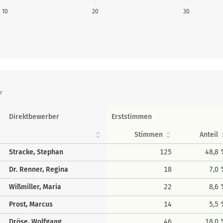
10
20
30
r
Direktbewerber
Erststimmen
Stimmen
Anteil
Stracke, Stephan
125
48,8
Dr. Renner, Regina
18
7,0
Wißmiller, Maria
22
8,6
Prost, Marcus
14
5,5
Dröse, Wolfgang
46
18,0