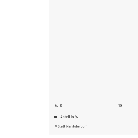
%
0
10
Anteil in %
© Stadt Marktoberdorf