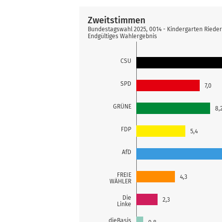
Zweitstimmen
Bundestagswahl 2025, 0014 - Kindergarten Rieder
Endgültiges Wahlergebnis
CSU
SPD
7,0
GRÜNE
8,
FDP
5,4
AfD
FREIE
4,3
WÄHLER
Die
2,3
Linke
dieBasis