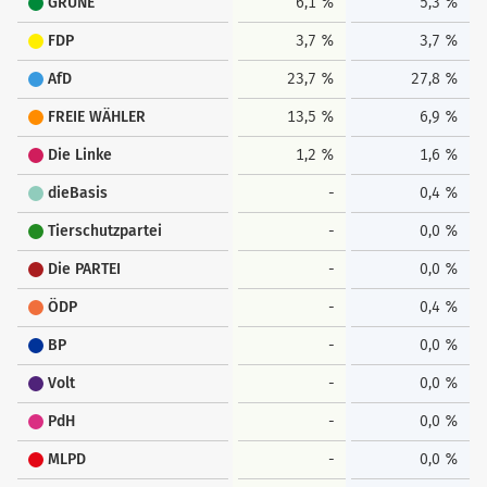
GRÜNE
6,1 %
5,3 %
FDP
3,7 %
3,7 %
AfD
23,7 %
27,8 %
FREIE WÄHLER
13,5 %
6,9 %
Die Linke
1,2 %
1,6 %
dieBasis
-
0,4 %
Tierschutzpartei
-
0,0 %
Die PARTEI
-
0,0 %
ÖDP
-
0,4 %
BP
-
0,0 %
Volt
-
0,0 %
PdH
-
0,0 %
MLPD
-
0,0 %