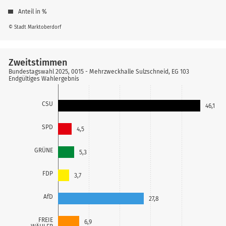
Anteil in %
© Stadt Marktoberdorf
Zweitstimmen
Bundestagswahl 2025, 0015 - Mehrzweckhalle Sulzschneid, EG 103
Endgültiges Wahlergebnis
CSU
46,1
SPD
4,5
GRÜNE
5,3
FDP
3,7
AfD
27,8
FREIE
6,9