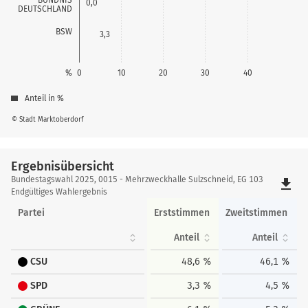
0,0
DEUTSCHLAND
BSW
3,3
%
0
10
20
30
40
Anteil in %
© Stadt Marktoberdorf
Ergebnisübersicht
Ergebnisübersicht
Bundestagswahl 2025, 0015 - Mehrzweckhalle Sulzschneid, EG 103
file_download
Endgültiges Wahlergebnis
Partei
Erststimmen
Zweitstimmen
Anteil
Anteil
CSU
48,6 %
46,1 %
SPD
3,3 %
4,5 %