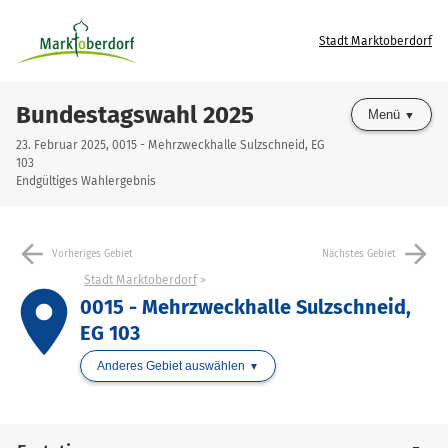
Stadt Marktoberdorf
Bundestagswahl 2025
Menü
23. Februar 2025, 0015 - Mehrzweckhalle Sulzschneid, EG
103
Endgültiges Wahlergebnis
arrow_back
arrow_forward
Vorheriges Gebiet
Nächstes Gebiet
Stadt Marktoberdorf
place
0015 - Mehrzweckhalle Sulzschneid,
EG 103
Anderes Gebiet auswählen