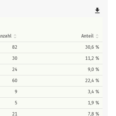
file_download
nzahl
Anteil
82
30,6 %
30
11,2 %
24
9,0 %
60
22,4 %
9
3,4 %
5
1,9 %
21
7,8 %