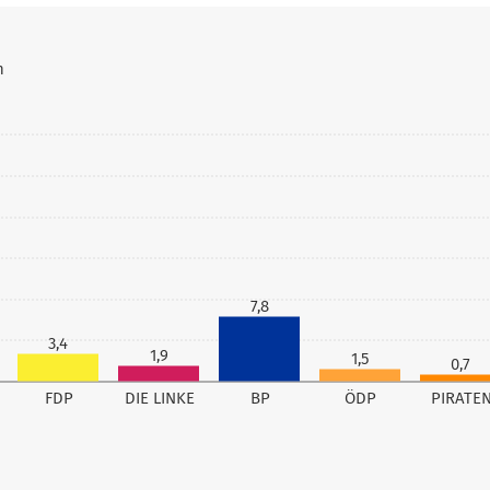
n
7,8
3,4
1,9
1,5
0,7
FDP
DIE LINKE
BP
ÖDP
PIRATE