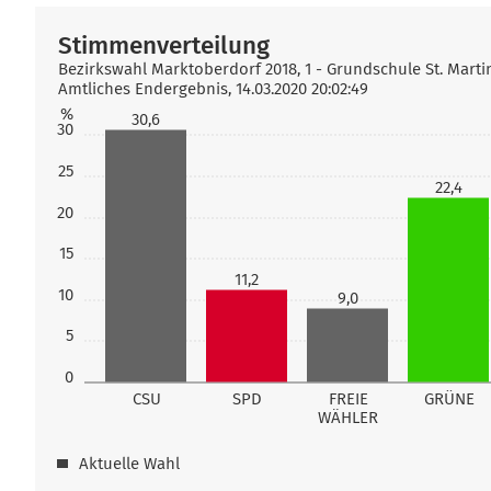
Stimmenverteilung
Bezirkswahl Marktoberdorf 2018, 1 - Grundschule St. Marti
Amtliches Endergebnis, 14.03.2020 20:02:49
%
30,6
30
25
22,4
20
15
11,2
10
9,0
5
0
CSU
SPD
FREIE
GRÜNE
WÄHLER
Aktuelle Wahl