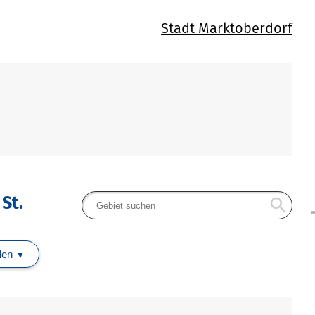
Stadt Marktoberdorf
St.
search
arr
len