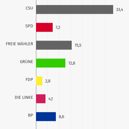
CSU
33,4
SPD
7,2
FREIE WÄHLER
15,5
GRÜNE
12,8
FDP
2,8
DIE LINKE
4,1
BP
8,6