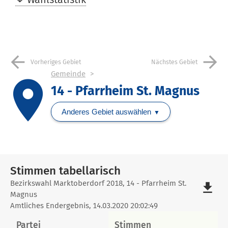
arrow_back
arrow_forward
Vorheriges Gebiet
Nächstes Gebiet
Gemeinde
place
14 - Pfarrheim St. Magnus
Anderes Gebiet auswählen
Stimmen tabellarisch
Stimmen
Bezirkswahl Marktoberdorf 2018, 14 - Pfarrheim St.
file_download
Magnus
tabellarisch
Amtliches Endergebnis, 14.03.2020 20:02:49
Partei
Stimmen