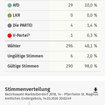
AfD
29
10,0 %
LKR
0
0,0 %
Die PARTEI
4
1,4 %
V-Partei³
1
0,3 %
Wähler
296
48,1 %
Ungültige Stimmen
6
2,0 %
Gültige Stimmen
290
98,0 %
Stimmenverteilung
file_download
Bezirkswahl Marktoberdorf 2018, 14 - Pfarrheim St. Magnus
Amtliches Endergebnis, 14.03.2020 20:02:49