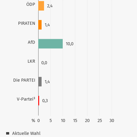
ÖDP
2,4
PIRATEN
1,4
AfD
10,0
LKR
0,0
Die PARTEI
1,4
V-Partei³
0,3
%
0
5
10
15
20
25
30
Aktuelle Wahl