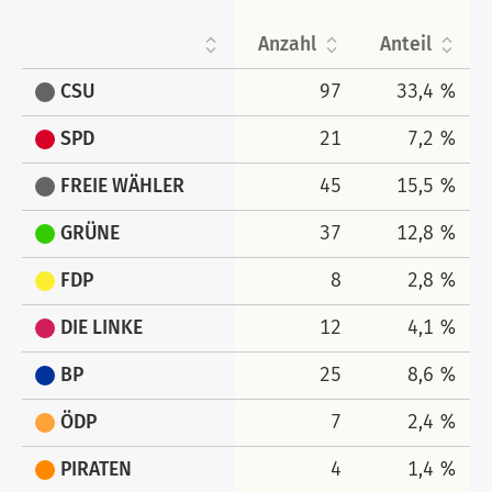
Anzahl
Anteil
CSU
97
33,4 %
SPD
21
7,2 %
FREIE WÄHLER
45
15,5 %
GRÜNE
37
12,8 %
FDP
8
2,8 %
DIE LINKE
12
4,1 %
BP
25
8,6 %
ÖDP
7
2,4 %
PIRATEN
4
1,4 %