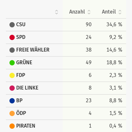
Anzahl
Anteil
CSU
90
34,6 %
SPD
24
9,2 %
FREIE WÄHLER
38
14,6 %
GRÜNE
49
18,8 %
FDP
6
2,3 %
DIE LINKE
8
3,1 %
BP
23
8,8 %
ÖDP
4
1,5 %
PIRATEN
1
0,4 %