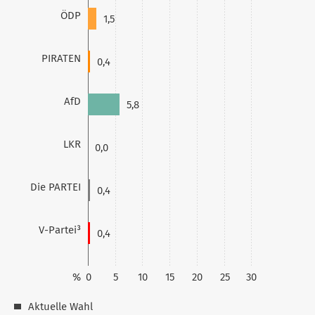
ÖDP
1,5
PIRATEN
0,4
AfD
5,8
LKR
0,0
Die PARTEI
0,4
V-Partei³
0,4
%
0
5
10
15
20
25
30
Aktuelle Wahl