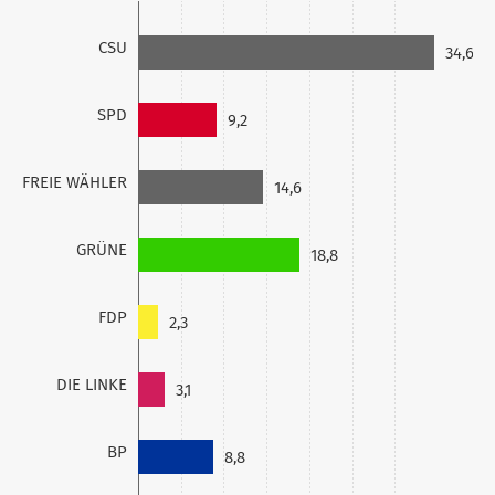
CSU
34,6
SPD
9,2
FREIE WÄHLER
14,6
GRÜNE
18,8
FDP
2,3
DIE LINKE
3,1
BP
8,8