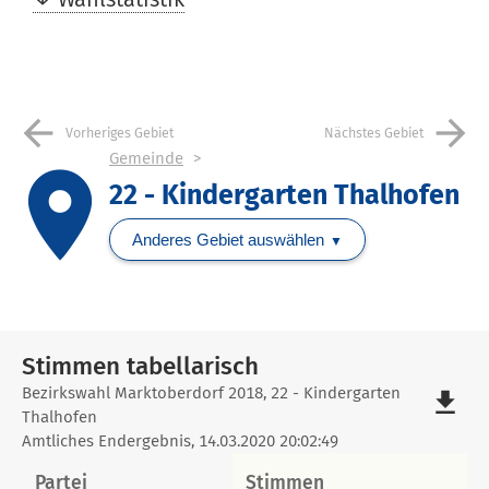
arrow_back
arrow_forward
Vorheriges Gebiet
Nächstes Gebiet
Gemeinde
place
22 - Kindergarten Thalhofen
Anderes Gebiet auswählen
Stimmen tabellarisch
Stimmen
Bezirkswahl Marktoberdorf 2018, 22 - Kindergarten
file_download
Thalhofen
tabellarisch
Amtliches Endergebnis, 14.03.2020 20:02:49
Partei
Stimmen