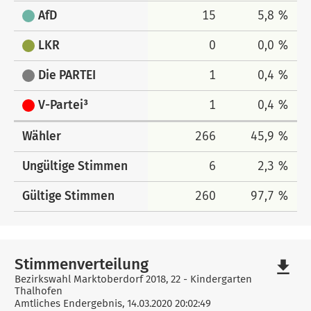
AfD
15
5,8 %
LKR
0
0,0 %
Die PARTEI
1
0,4 %
V-Partei³
1
0,4 %
Wähler
266
45,9 %
Ungültige Stimmen
6
2,3 %
Gültige Stimmen
260
97,7 %
Stimmenverteilung
file_download
Bezirkswahl Marktoberdorf 2018, 22 - Kindergarten
Thalhofen
Amtliches Endergebnis, 14.03.2020 20:02:49