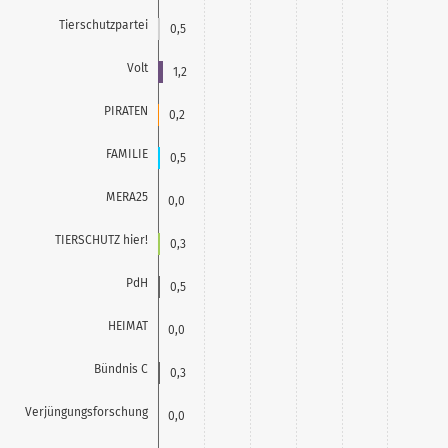
Tierschutzpartei
0,5
Volt
1,2
PIRATEN
0,2
FAMILIE
0,5
MERA25
0,0
TIERSCHUTZ hier!
0,3
PdH
0,5
HEIMAT
0,0
Bündnis C
0,3
Verjüngungsforschung
0,0