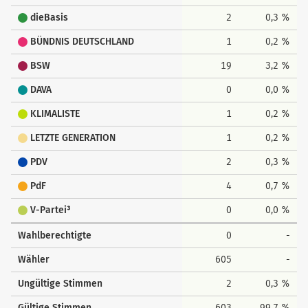
dieBasis
2
0,3 %
BÜNDNIS DEUTSCHLAND
1
0,2 %
BSW
19
3,2 %
DAVA
0
0,0 %
KLIMALISTE
1
0,2 %
LETZTE GENERATION
1
0,2 %
PDV
2
0,3 %
PdF
4
0,7 %
V-Partei³
0
0,0 %
Wahlberechtigte
0
-
Wähler
605
-
Ungültige Stimmen
2
0,3 %
Gültige Stimmen
603
99,7 %