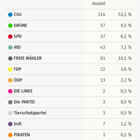
Anzahl
CSU
314
52,1 %
GRÜNE
57
9,5 %
SPD
37
6,1 %
AfD
43
7,1 %
FREIE WÄHLER
61
10,1 %
FDP
22
3,6 %
ÖDP
13
2,2 %
DIE LINKE
2
0,3 %
Die PARTEI
3
0,5 %
Tierschutzpartei
3
0,5 %
Volt
7
1,2 %
PIRATEN
1
0,2 %