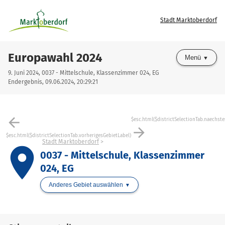
Stadt Marktoberdorf
Europawahl 2024
Menü
9. Juni 2024, 0037 - Mittelschule, Klassenzimmer 024, EG
Endergebnis, 09.06.2024, 20:29:21
arrow_back
$esc.html($districtSelectionTab.naechste
arrow_forward
$esc.html($districtSelectionTab.vorherigesGebietLabel)
Stadt Marktoberdorf
place
0037 - Mittelschule, Klassenzimmer
024, EG
Anderes Gebiet auswählen