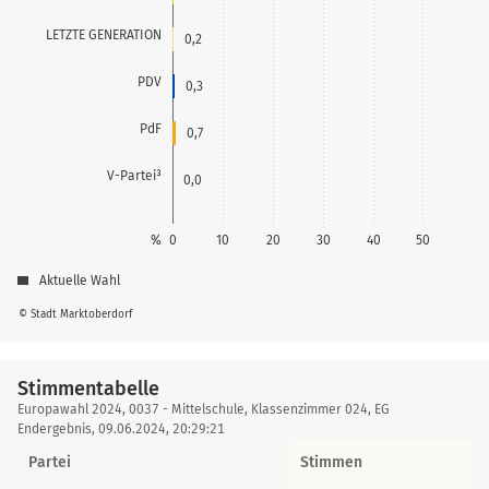
LETZTE GENERATION
0,2
PDV
0,3
PdF
0,7
V-Partei³
0,0
%
0
10
20
30
40
50
Aktuelle Wahl
© Stadt Marktoberdorf
Stimmentabelle
Stimmentabelle
Europawahl 2024, 0037 - Mittelschule, Klassenzimmer 024, EG
Endergebnis, 09.06.2024, 20:29:21
Partei
Stimmen