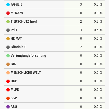
FAMILIE
3
0,5 %
MERA25
0
0,0 %
TIERSCHUTZ hier!
2
0,3 %
PdH
3
0,5 %
HEIMAT
0
0,0 %
Bündnis C
2
0,3 %
Verjüngungsforschung
0
0,0 %
BIG
0
0,0 %
MENSCHLICHE WELT
0
0,0 %
DKP
0
0,0 %
MLPD
0
0,0 %
SGP
0
0,0 %
ABG
0
0,0 %