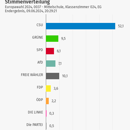
Stimmenverteilung
file_download
Europawahl 2024, 0037 - Mittelschule, Klassenzimmer 024, EG
Endergebnis, 09.06.2024, 20:29:21
CSU
52,1
GRÜNE
9,5
SPD
6,1
AfD
7,1
FREIE WÄHLER
10,1
FDP
3,6
ÖDP
2,2
DIE LINKE
0,3
Die PARTEI
0,5