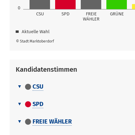
0
CSU
SPD
FREIE
GRÜNE
WÄHLER
Aktuelle Wahl
© Stadt Marktoberdorf
Kandidatenstimmen
CSU
Kandidatenstimmen
Nr.
Name, Vorname
SPD
Kandidatenstimmen
1
Kreuzer Thomas
Nr.
Name, Vorname
FREIE WÄHLER
1
Kreuzer Thomas
Kandidatenstimmen
1
Güller Harald
Nr.
Name, Vorname