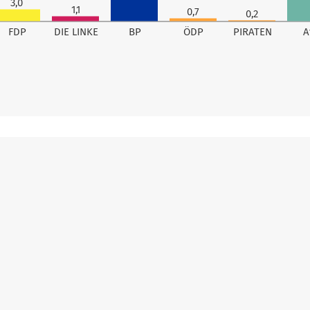
3,0
1,1
0,7
0,2
FDP
DIE LINKE
BP
ÖDP
PIRATEN
A