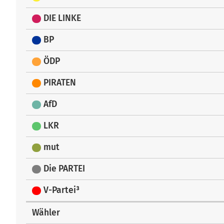
DIE LINKE
BP
ÖDP
PIRATEN
AfD
LKR
mut
Die PARTEI
V-Partei³
Wähler