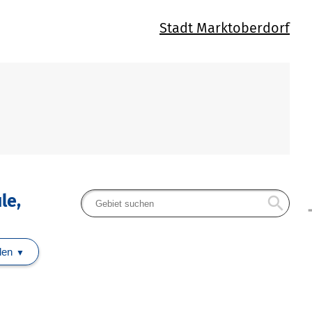
Stadt Marktoberdorf
le,
search
arr
len