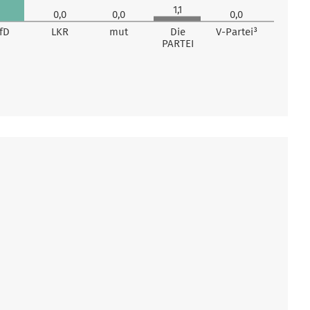
1,1
0,0
0,0
0,0
fD
LKR
mut
Die
V-Partei³
PARTEI
Stimmen
0
Stimmen
0
0
Stimmen