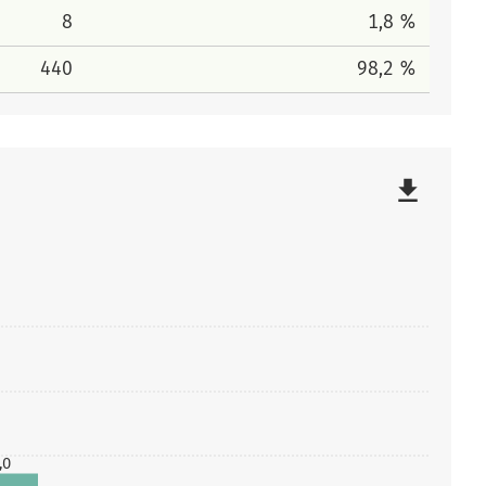
8
1,8 %
440
98,2 %
file_download
,0