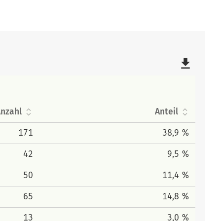
file_download
nzahl
Anteil
171
38,9 %
42
9,5 %
50
11,4 %
65
14,8 %
13
3,0 %