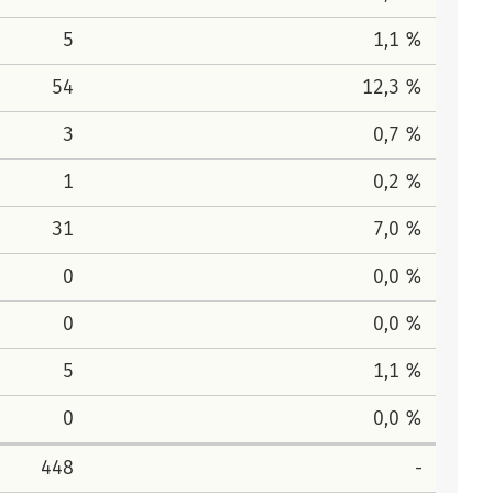
5
1,1 %
54
12,3 %
3
0,7 %
1
0,2 %
31
7,0 %
0
0,0 %
0
0,0 %
5
1,1 %
0
0,0 %
448
-