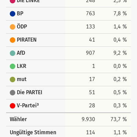
DIE LINKE
248
2,5 %
BP
763
7,8 %
ÖDP
133
1,4 %
PIRATEN
41
0,4 %
AfD
907
9,2 %
LKR
1
0,0 %
mut
17
0,2 %
Die PARTEI
51
0,5 %
V-Partei³
28
0,3 %
Wähler
9.930
73,7 %
Ungültige Stimmen
114
1,1 %