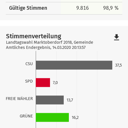
Gültige Stimmen
9.816
98,9 %
Stimmenverteilung
file_download
Landtagswahl Marktoberdorf 2018, Gemeinde
Amtliches Endergebnis, 14.03.2020 20:13:57
CSU
37,5
SPD
7,0
FREIE WÄHLER
13,7
GRÜNE
16,2