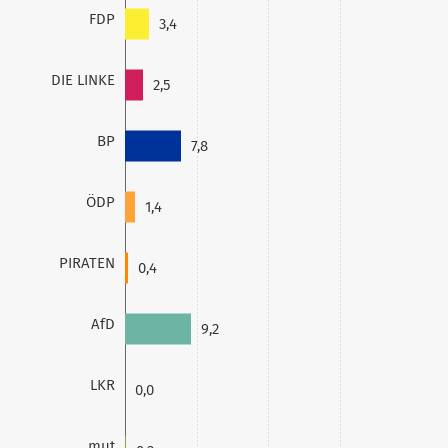
FDP
3,4
DIE LINKE
2,5
BP
7,8
ÖDP
1,4
PIRATEN
0,4
AfD
9,2
LKR
0,0
mut