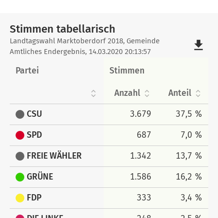
Stimmen tabellarisch
Stimmen
Landtagswahl Marktoberdorf 2018, Gemeinde
file_download
Amtliches Endergebnis, 14.03.2020 20:13:57
tabellarisch
Partei
Stimmen
Anzahl
Anteil
CSU
3.679
37,5 %
SPD
687
7,0 %
FREIE WÄHLER
1.342
13,7 %
GRÜNE
1.586
16,2 %
FDP
333
3,4 %