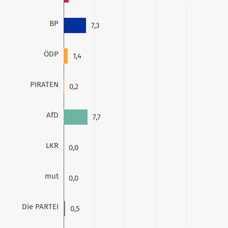
BP
7,3
ÖDP
1,4
PIRATEN
0,2
AfD
7,7
LKR
0,0
mut
0,0
Die PARTEI
0,5