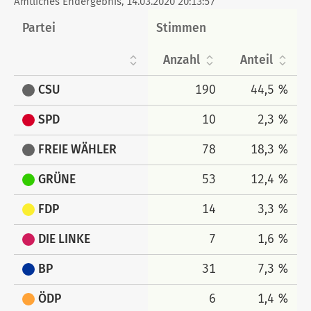
Amtliches Endergebnis, 14.03.2020 20:13:57
Partei
Stimmen
Anzahl
Anteil
CSU
190
44,5 %
SPD
10
2,3 %
FREIE WÄHLER
78
18,3 %
GRÜNE
53
12,4 %
FDP
14
3,3 %
DIE LINKE
7
1,6 %
BP
31
7,3 %
ÖDP
6
1,4 %