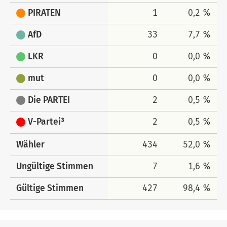
PIRATEN
1
0,2 %
AfD
33
7,7 %
LKR
0
0,0 %
mut
0
0,0 %
Die PARTEI
2
0,5 %
V-Partei³
2
0,5 %
Wähler
434
52,0 %
Ungültige Stimmen
7
1,6 %
Gültige Stimmen
427
98,4 %