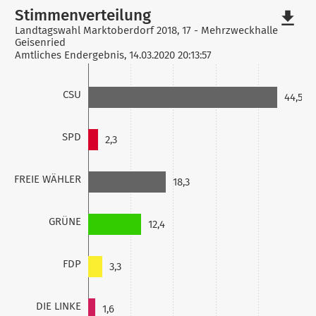
Stimmenverteilung
file_download
Landtagswahl Marktoberdorf 2018, 17 - Mehrzweckhalle
Geisenried
Amtliches Endergebnis, 14.03.2020 20:13:57
CSU
44,5
SPD
2,3
FREIE WÄHLER
18,3
GRÜNE
12,4
FDP
3,3
DIE LINKE
1,6