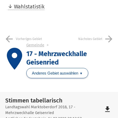
Wahlstatistik
arrow_back
arrow_forward
Vorheriges Gebiet
Nächstes Gebiet
Gemeinde
place
17 - Mehrzweckhalle
Geisenried
Anderes Gebiet auswählen
Stimmen tabellarisch
Stimmen
Landtagswahl Marktoberdorf 2018, 17 -
file_download
Mehrzweckhalle Geisenried
tabellarisch