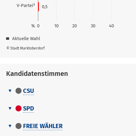
V-Partei³
0,5
%
0
10
20
30
40
Aktuelle Wahl
© Stadt Marktoberdorf
Kandidatenstimmen
CSU
Kandidatenstimmen
Nr.
Name, Vorname
Stimmen
SPD
Kandidatenstimmen
1
Kreuzer Thomas
0
Nr.
Stimmen
FREIE WÄHLER
Name, Vorname
1
Kreuzer Thomas
0
Kandidatenstimmen