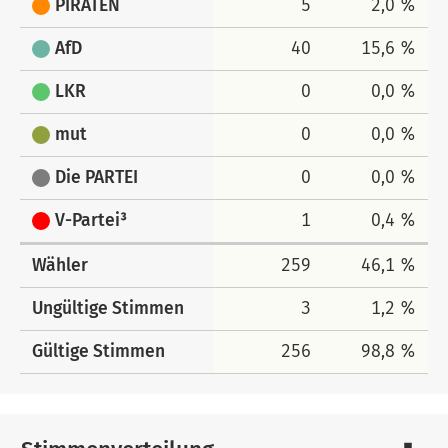
PIRATEN
5
2,0 %
AfD
40
15,6 %
LKR
0
0,0 %
mut
0
0,0 %
Die PARTEI
0
0,0 %
V-Partei³
1
0,4 %
Wähler
259
46,1 %
Ungültige Stimmen
3
1,2 %
Gültige Stimmen
256
98,8 %