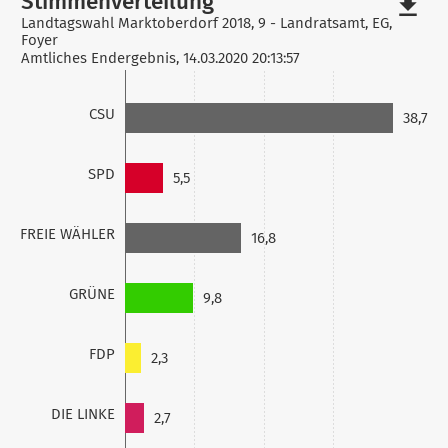
Stimmenverteilung
file_download
Landtagswahl Marktoberdorf 2018, 9 - Landratsamt, EG,
Foyer
Amtliches Endergebnis, 14.03.2020 20:13:57
CSU
38,7
SPD
5,5
FREIE WÄHLER
16,8
GRÜNE
9,8
FDP
2,3
DIE LINKE
2,7