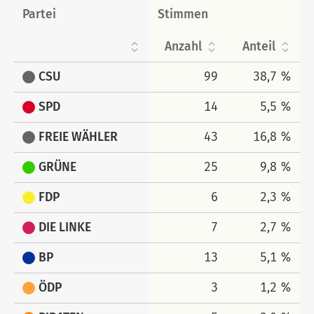
Partei
Stimmen
Anzahl
Anteil
CSU
99
38,7 %
SPD
14
5,5 %
FREIE WÄHLER
43
16,8 %
GRÜNE
25
9,8 %
FDP
6
2,3 %
DIE LINKE
7
2,7 %
BP
13
5,1 %
ÖDP
3
1,2 %