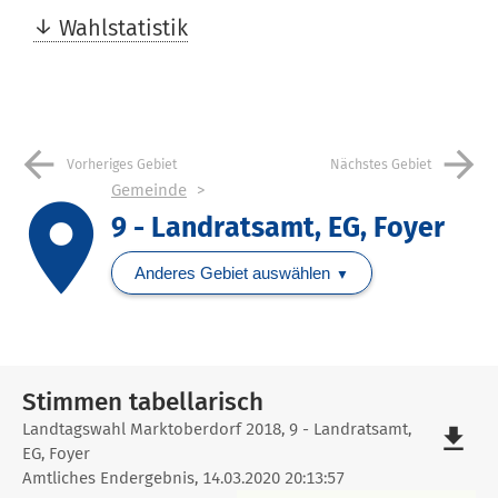
Wahlstatistik
arrow_back
arrow_forward
Vorheriges Gebiet
Nächstes Gebiet
Gemeinde
place
9 - Landratsamt, EG, Foyer
Anderes Gebiet auswählen
Stimmen tabellarisch
Stimmen
Landtagswahl Marktoberdorf 2018, 9 - Landratsamt,
file_download
EG, Foyer
tabellarisch
Amtliches Endergebnis, 14.03.2020 20:13:57