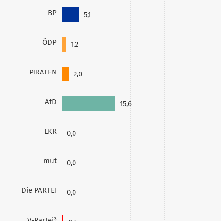
BP
5,1
ÖDP
1,2
PIRATEN
2,0
AfD
15,6
LKR
0,0
mut
0,0
Die PARTEI
0,0
V-Partei³