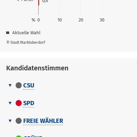
0,4
%
0
10
20
30
Aktuelle Wahl
© Stadt Marktoberdorf
Kandidatenstimmen
CSU
Kandidatenstimmen
Nr.
Name, Vorname
Stimmen
SPD
Kandidatenstimmen
1
Kreuzer Thomas
0
Nr.
Stimmen
FREIE WÄHLER
Name, Vorname
1
Kreuzer Thomas
0
Kandidatenstimmen
Nr.
Stimmen