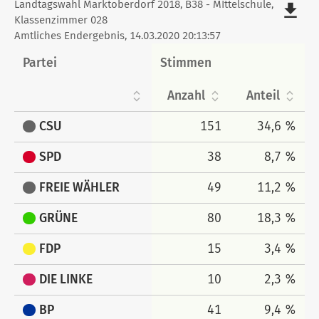
Stimmen
Landtagswahl Marktoberdorf 2018, B38 - MIttelschule,
file_download
Klassenzimmer 028
tabellarisch
Amtliches Endergebnis, 14.03.2020 20:13:57
Partei
Stimmen
Anzahl
Anteil
CSU
151
34,6 %
SPD
38
8,7 %
FREIE WÄHLER
49
11,2 %
GRÜNE
80
18,3 %
FDP
15
3,4 %
DIE LINKE
10
2,3 %
BP
41
9,4 %