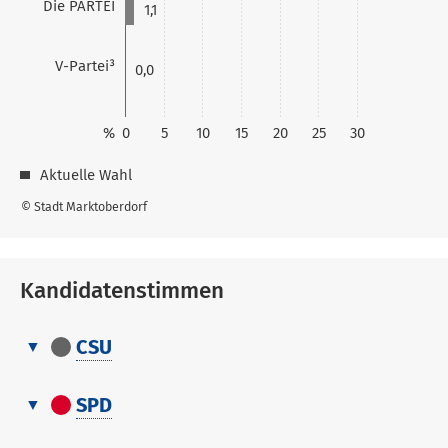
Die PARTEI
1,1
V-Partei³
0,0
%
0
5
10
15
20
25
30
Aktuelle Wahl
© Stadt Marktoberdorf
Kandidatenstimmen
CSU
Kandidatenstimmen
Nr.
Name, Vorname
Stimmen
SPD
Kandidatenstimmen
1
Kreuzer Thomas
0
Nr.
Stimmen