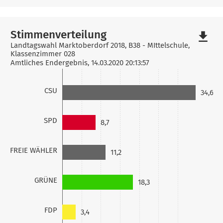
Stimmenverteilung
file_download
Landtagswahl Marktoberdorf 2018, B38 - MIttelschule,
Klassenzimmer 028
Amtliches Endergebnis, 14.03.2020 20:13:57
CSU
34,6
SPD
8,7
FREIE WÄHLER
11,2
GRÜNE
18,3
FDP
3,4