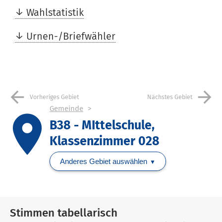
Wahlstatistik
Urnen-/Briefwähler
arrow_back
arrow_forward
Vorheriges Gebiet
Nächstes Gebiet
Gemeinde
place
B38 - MIttelschule,
Klassenzimmer 028
Anderes Gebiet auswählen
Stimmen tabellarisch