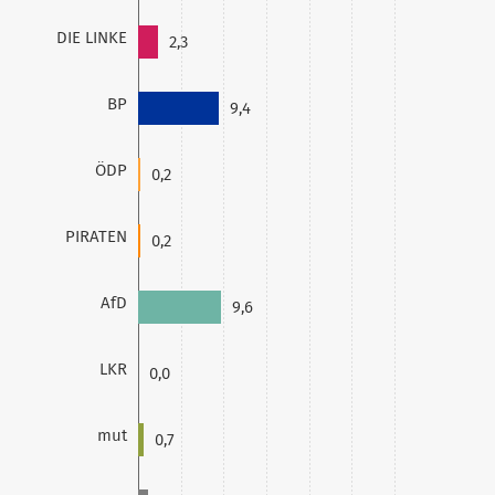
DIE LINKE
2,3
BP
9,4
ÖDP
0,2
PIRATEN
0,2
AfD
9,6
LKR
0,0
mut
0,7