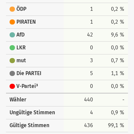
ÖDP
1
0,2 %
PIRATEN
1
0,2 %
AfD
42
9,6 %
LKR
0
0,0 %
mut
3
0,7 %
Die PARTEI
5
1,1 %
V-Partei³
0
0,0 %
Wähler
440
-
Ungültige Stimmen
4
0,9 %
Gültige Stimmen
436
99,1 %