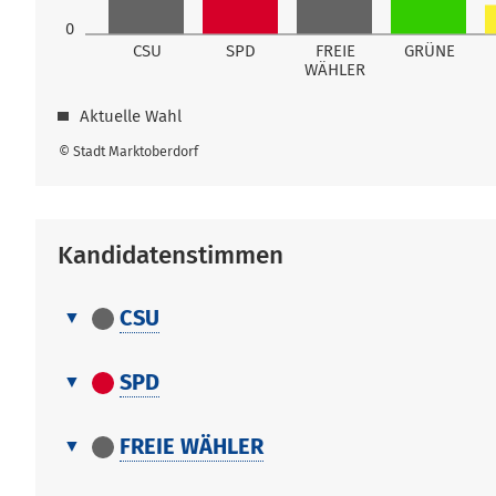
0
CSU
SPD
FREIE
GRÜNE
WÄHLER
Aktuelle Wahl
© Stadt Marktoberdorf
Kandidatenstimmen
CSU
Kandidatenstimmen
Nr.
Name, Vorname
SPD
Kandidatenstimmen
1
Kreuzer Thomas
Nr.
Name, Vorname
FREIE WÄHLER
1
Kreuzer Thomas
Kandidatenstimmen
1
Güller Harald
Nr.
Name, Vorname