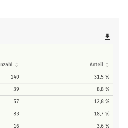
file_download
nzahl
Anteil
140
31,5 %
39
8,8 %
57
12,8 %
83
18,7 %
16
3,6 %