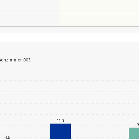
ssenzimmer 003
11,0
9
3,6