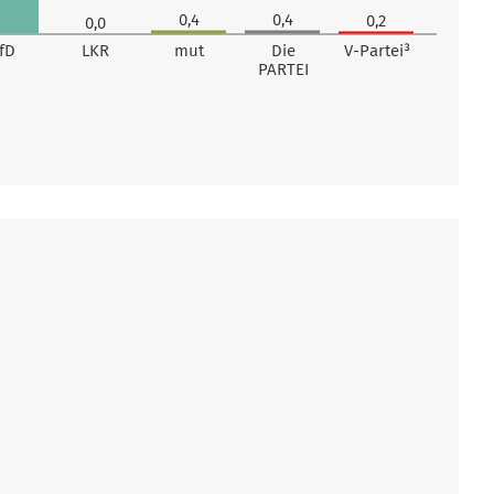
0,4
0,4
0,2
0,0
fD
LKR
mut
Die
V-Partei³
PARTEI
Stimmen
0
Stimmen
0
0
Stimmen