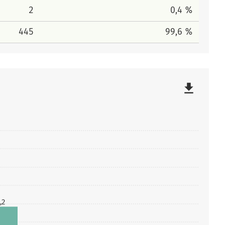
2
0,4 %
445
99,6 %
file_download
,2