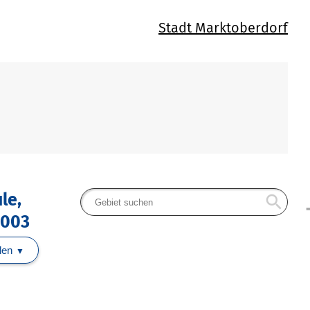
Stadt Marktoberdorf
le,
search
arr
 003
len