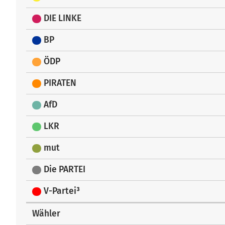
DIE LINKE
BP
ÖDP
PIRATEN
AfD
LKR
mut
Die PARTEI
V-Partei³
Wähler