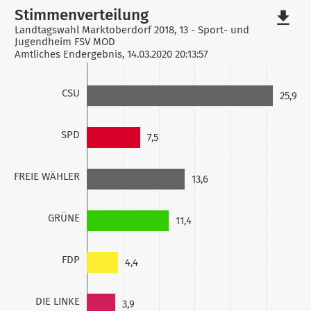
Stimmenverteilung
file_download
Landtagswahl Marktoberdorf 2018, 13 - Sport- und
Jugendheim FSV MOD
Amtliches Endergebnis, 14.03.2020 20:13:57
CSU
25,9
SPD
7,5
FREIE WÄHLER
13,6
GRÜNE
11,4
FDP
4,4
DIE LINKE
3,9