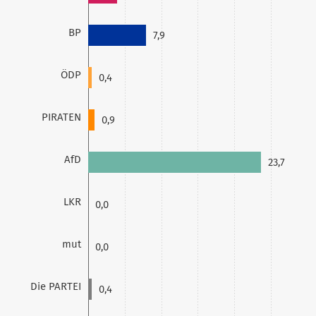
BP
7,9
ÖDP
0,4
PIRATEN
0,9
AfD
23,7
LKR
0,0
mut
0,0
Die PARTEI
0,4