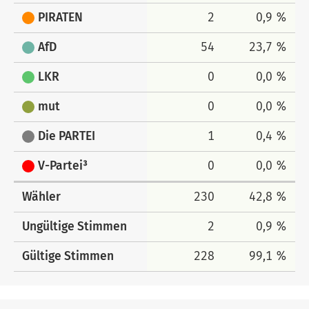
PIRATEN
2
0,9 %
AfD
54
23,7 %
LKR
0
0,0 %
mut
0
0,0 %
Die PARTEI
1
0,4 %
V-Partei³
0
0,0 %
Wähler
230
42,8 %
Ungültige Stimmen
2
0,9 %
Gültige Stimmen
228
99,1 %