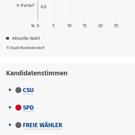
V-Partei³
0,0
%
0
5
10
15
20
25
Aktuelle Wahl
© Stadt Marktoberdorf
Kandidatenstimmen
CSU
Kandidatenstimmen
Nr.
Name, Vorname
Stimmen
SPD
Kandidatenstimmen
1
Kreuzer Thomas
0
Nr.
Stimmen
FREIE WÄHLER
Name, Vorname
1
Kreuzer Thomas
0
Kandidatenstimmen