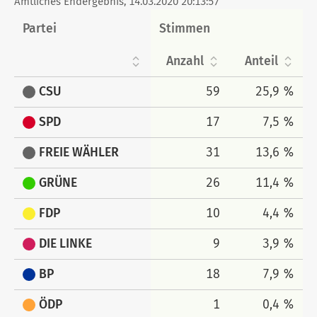
Amtliches Endergebnis, 14.03.2020 20:13:57
Partei
Stimmen
Anzahl
Anteil
CSU
59
25,9 %
SPD
17
7,5 %
FREIE WÄHLER
31
13,6 %
GRÜNE
26
11,4 %
FDP
10
4,4 %
DIE LINKE
9
3,9 %
BP
18
7,9 %
ÖDP
1
0,4 %