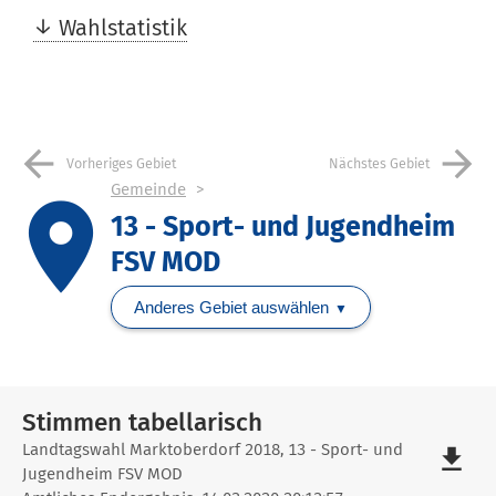
Wahlstatistik
arrow_back
arrow_forward
Vorheriges Gebiet
Nächstes Gebiet
Gemeinde
place
13 - Sport- und Jugendheim
FSV MOD
Anderes Gebiet auswählen
Stimmen tabellarisch
Stimmen
Landtagswahl Marktoberdorf 2018, 13 - Sport- und
file_download
Jugendheim FSV MOD
tabellarisch