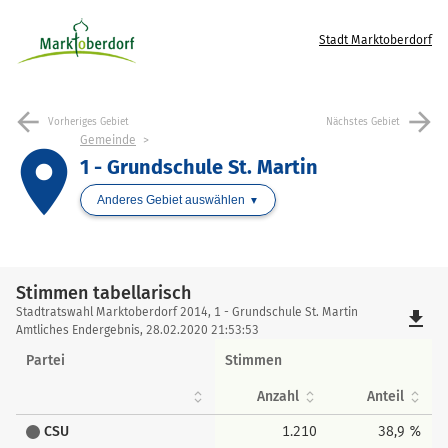
Stadt Marktoberdorf
arrow_back
arrow_forward
Vorheriges Gebiet
Nächstes Gebiet
Gemeinde
place
1 - Grundschule St. Martin
Anderes Gebiet auswählen
Stimmen tabellarisch
Stimmen
Stadtratswahl Marktoberdorf 2014, 1 - Grundschule St. Martin
file_download
tabellarisch
Amtliches Endergebnis, 28.02.2020 21:53:53
Partei
Stimmen
Anzahl
Anteil
CSU
1.210
38,9 %