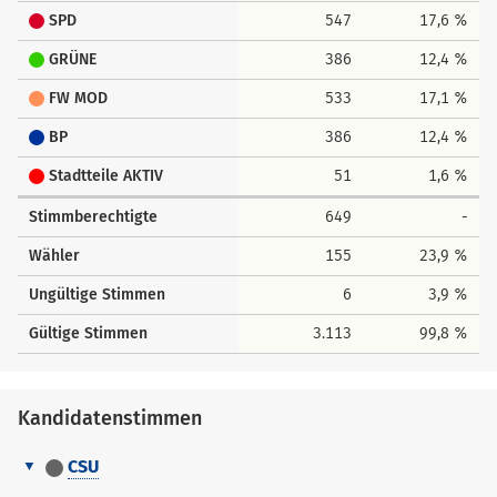
SPD
547
17,6 %
GRÜNE
386
12,4 %
FW MOD
533
17,1 %
BP
386
12,4 %
Stadtteile AKTIV
51
1,6 %
Stimmberechtigte
649
-
Wähler
155
23,9 %
Ungültige Stimmen
6
3,9 %
Gültige Stimmen
3.113
99,8 %
Kandidatenstimmen
CSU
Kandidatenstimmen