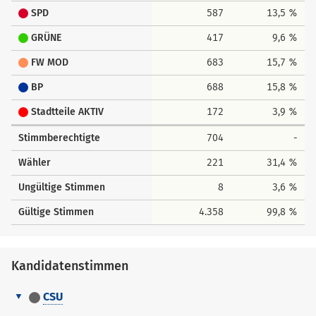
SPD
587
13,5 %
GRÜNE
417
9,6 %
FW MOD
683
15,7 %
BP
688
15,8 %
Stadtteile AKTIV
172
3,9 %
Stimmberechtigte
704
-
Wähler
221
31,4 %
Ungültige Stimmen
8
3,6 %
Gültige Stimmen
4.358
99,8 %
Kandidatenstimmen
CSU
Kandidatenstimmen