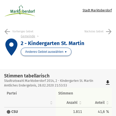
Stadt Marktoberdorf
arrow_back
arrow_forward
Vorheriges Gebiet
Nächstes Gebiet
Gemeinde
place
2 - Kindergarten St. Martin
Anderes Gebiet auswählen
Stimmen tabellarisch
Stimmen
Stadtratswahl Marktoberdorf 2014, 2 - Kindergarten St. Martin
file_download
tabellarisch
Amtliches Endergebnis, 28.02.2020 21:53:53
Partei
Stimmen
Anzahl
Anteil
CSU
1.811
41,6 %