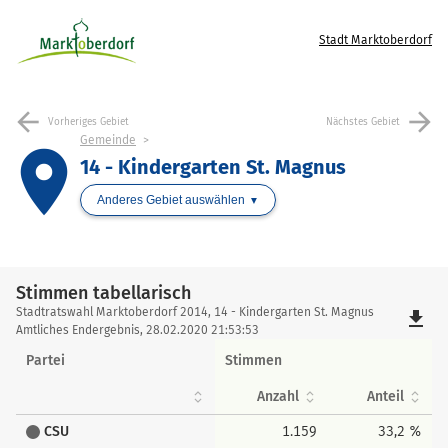
Stadt Marktoberdorf
arrow_back
arrow_forward
Vorheriges Gebiet
Nächstes Gebiet
Gemeinde
place
14 - Kindergarten St. Magnus
Anderes Gebiet auswählen
Stimmen tabellarisch
Stimmen
Stadtratswahl Marktoberdorf 2014, 14 - Kindergarten St. Magnus
file_download
tabellarisch
Amtliches Endergebnis, 28.02.2020 21:53:53
Partei
Stimmen
Anzahl
Anteil
CSU
1.159
33,2 %