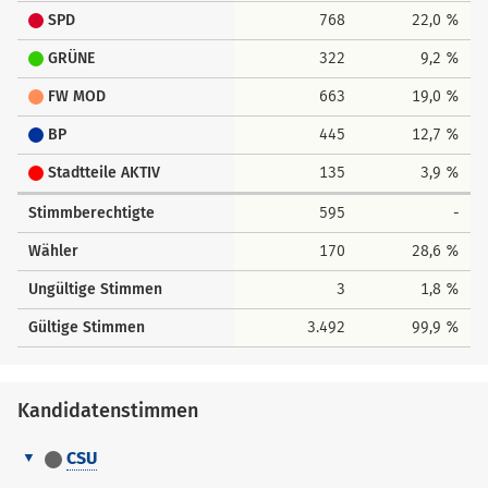
SPD
768
22,0 %
GRÜNE
322
9,2 %
FW MOD
663
19,0 %
BP
445
12,7 %
Stadtteile AKTIV
135
3,9 %
Stimmberechtigte
595
-
Wähler
170
28,6 %
Ungültige Stimmen
3
1,8 %
Gültige Stimmen
3.492
99,9 %
Kandidatenstimmen
CSU
Kandidatenstimmen