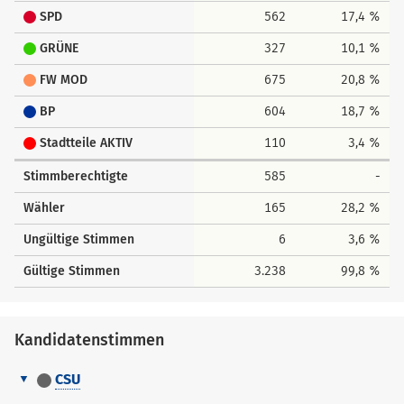
SPD
562
17,4 %
GRÜNE
327
10,1 %
FW MOD
675
20,8 %
BP
604
18,7 %
Stadtteile AKTIV
110
3,4 %
Stimmberechtigte
585
-
Wähler
165
28,2 %
Ungültige Stimmen
6
3,6 %
Gültige Stimmen
3.238
99,8 %
Kandidatenstimmen
CSU
Kandidatenstimmen