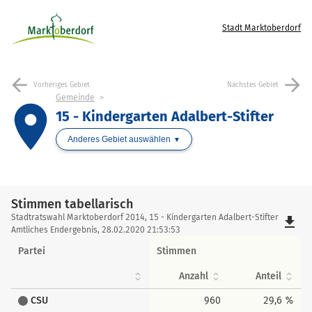
Stadt Marktoberdorf
arrow_back
arrow_forward
Vorheriges Gebiet
Nächstes Gebiet
Gemeinde
place
15 - Kindergarten Adalbert-Stifter
Anderes Gebiet auswählen
Stimmen tabellarisch
Stimmen
Stadtratswahl Marktoberdorf 2014, 15 - Kindergarten Adalbert-Stifter
file_download
tabellarisch
Amtliches Endergebnis, 28.02.2020 21:53:53
Partei
Stimmen
Anzahl
Anteil
CSU
960
29,6 %