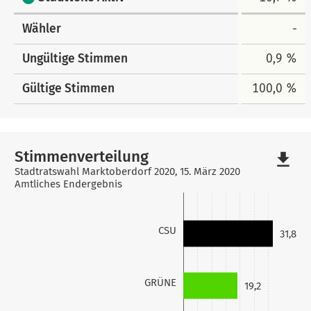
Wähler
-
Ungültige Stimmen
0,9 %
Gültige Stimmen
100,0 %
Stimmenverteilung
file_download
Stadtratswahl Marktoberdorf 2020, 15. März 2020
Amtliches Endergebnis
CSU
31,8
GRÜNE
19,2