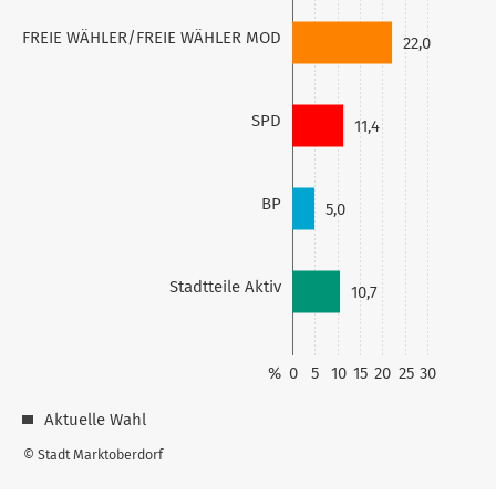
FREIE WÄHLER/FREIE WÄHLER MOD
22,0
SPD
11,4
BP
5,0
Stadtteile Aktiv
10,7
%
0
5
10
15
20
25
30
Aktuelle Wahl
© Stadt Marktoberdorf