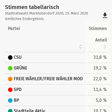
Stimmen tabellarisch
Stimmen
Stadtratswahl Marktoberdorf 2020, 15. März 2020
file_download
Amtliches Endergebnis
tabellarisch
Partei
Stimmen
Anteil
CSU
31,8 %
GRÜNE
19,2 %
FREIE WÄHLER/FREIE WÄHLER MOD
22,0 %
SPD
11,4 %
BP
5,0 %
Stadtteile Aktiv
10,7 %