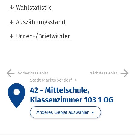
Wahlstatistik
Auszählungsstand
Urnen-/Briefwähler
arrow_back
arrow_forward
Vorheriges Gebiet
Nächstes Gebiet
Stadt Marktoberdorf
place
42 - Mittelschule,
Klassenzimmer 103 1 OG
Anderes Gebiet auswählen