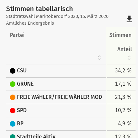
Stimmen tabellarisch
Stimmen
Stadtratswahl Marktoberdorf 2020, 15. März 2020
file_download
Amtliches Endergebnis
tabellarisch
Partei
Stimmen
Anteil
CSU
34,2 %
GRÜNE
17,1 %
FREIE WÄHLER/FREIE WÄHLER MOD
21,3 %
SPD
10,2 %
BP
4,9 %
Stadtteile Aktiv
12,3 %