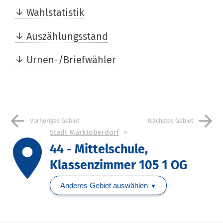
Wahlstatistik
Auszählungsstand
Urnen-/Briefwähler
arrow_back
arrow_forward
Vorheriges Gebiet
Nächstes Gebiet
Stadt Marktoberdorf
place
44 - Mittelschule,
Klassenzimmer 105 1 OG
Anderes Gebiet auswählen