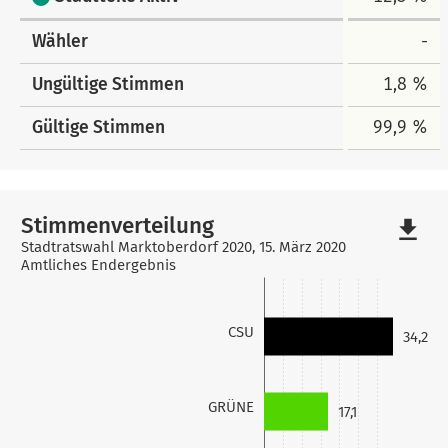
Wähler
-
Ungültige Stimmen
1,8 %
Gültige Stimmen
99,9 %
Stimmenverteilung
file_download
Stadtratswahl Marktoberdorf 2020, 15. März 2020
Amtliches Endergebnis
CSU
34,2
GRÜNE
17,1