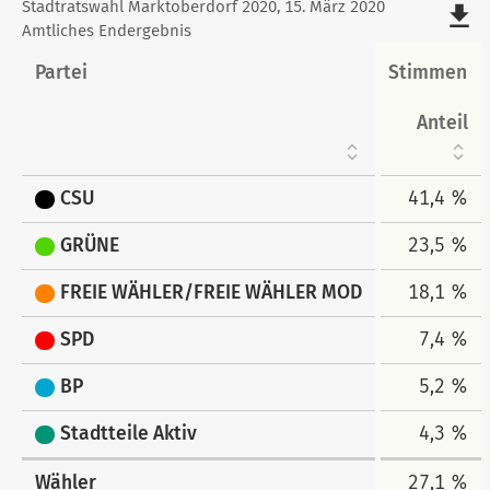
Stimmen
Stadtratswahl Marktoberdorf 2020, 15. März 2020
file_download
Amtliches Endergebnis
tabellarisch
Partei
Stimmen
Anteil
CSU
41,4 %
GRÜNE
23,5 %
FREIE WÄHLER/FREIE WÄHLER MOD
18,1 %
SPD
7,4 %
BP
5,2 %
Stadtteile Aktiv
4,3 %
Wähler
27,1 %