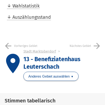
Wahlstatistik
Auszählungsstand
arrow_back
arrow_forward
Vorheriges Gebiet
Nächstes Gebiet
Stadt Marktoberdorf
place
13 - Benefiziatenhaus
Leuterschach
Anderes Gebiet auswählen
Stimmen tabellarisch