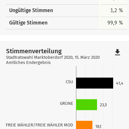
Ungültige Stimmen
1,2 %
Gültige Stimmen
99,9 %
Stimmenverteilung
file_download
Stadtratswahl Marktoberdorf 2020, 15. März 2020
Amtliches Endergebnis
CSU
41,4
GRÜNE
23,5
FREIE WÄHLER/FREIE WÄHLER MOD
18,1