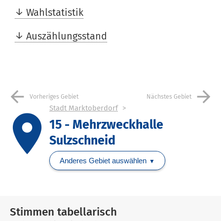
Wahlstatistik
Auszählungsstand
arrow_back
arrow_forward
Vorheriges Gebiet
Nächstes Gebiet
Stadt Marktoberdorf
place
15 - Mehrzweckhalle
Sulzschneid
Anderes Gebiet auswählen
Stimmen tabellarisch