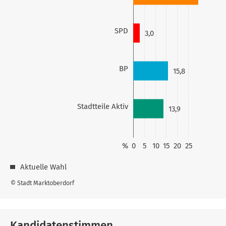
SPD
3,0
BP
15,8
Stadtteile Aktiv
13,9
%
0
5
10
15
20
25
Aktuelle Wahl
© Stadt Marktoberdorf
Kandidatenstimmen