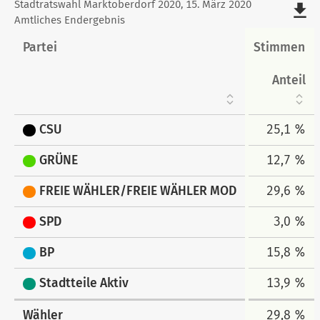
Stimmen
Stadtratswahl Marktoberdorf 2020, 15. März 2020
file_download
Amtliches Endergebnis
tabellarisch
Partei
Stimmen
Anteil
CSU
25,1 %
GRÜNE
12,7 %
FREIE WÄHLER/FREIE WÄHLER MOD
29,6 %
SPD
3,0 %
BP
15,8 %
Stadtteile Aktiv
13,9 %
Wähler
29,8 %