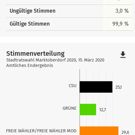
Ungültige Stimmen
3,0 %
Gültige Stimmen
99,9 %
Stimmenverteilung
file_download
Stadtratswahl Marktoberdorf 2020, 15. März 2020
Amtliches Endergebnis
CSU
25,1
GRÜNE
12,7
FREIE WÄHLER/FREIE WÄHLER MOD
29,6