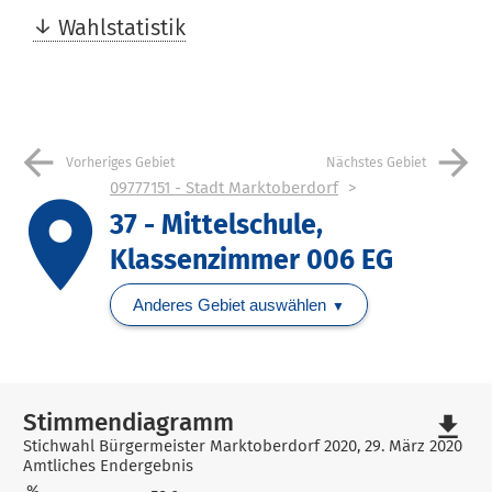
Wahlstatistik
arrow_back
arrow_forward
Vorheriges Gebiet
Nächstes Gebiet
09777151 - Stadt Marktoberdorf
place
37 - Mittelschule,
Klassenzimmer 006 EG
Anderes Gebiet auswählen
Stimmendiagramm
file_download
Stichwahl Bürgermeister Marktoberdorf 2020, 29. März 2020
Amtliches Endergebnis
%