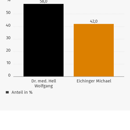
58,0
50
42,0
40
30
20
10
0
Dr. med. Hell
Eichinger Michael
Wolfgang
Anteil in %