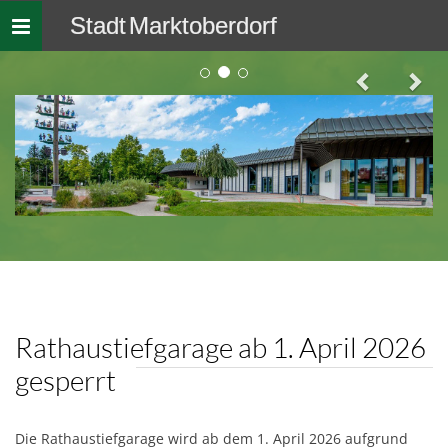
Stadt Marktoberdorf
Toggle
navigation
Rathaustiefgarage ab 1. April 2026
gesperrt
Die Rathaustiefgarage wird ab dem 1. April 2026 aufgrund