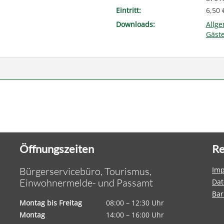
Eintritt:
6,50 
Downloads:
Allg
Gäst
Öffnungszeiten
Re
Bürgerservicebüro, Tourismus,
Im
Einwohnermelde- und Passamt
Dat
Bar
Montag bis Freitag
08:00 – 12:30 Uhr
Montag
14:00 – 16:00 Uhr