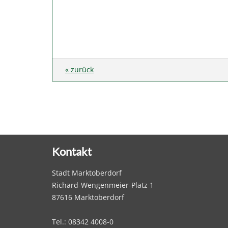
« zurück
Kontakt
Stadt Marktoberdorf
Richard-Wengenmeier-Platz 1
87616 Marktoberdorf
Tel.: 08342 4008-0