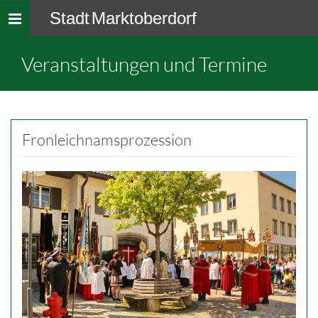
Stadt Marktoberdorf
Toggle
navigation
Veranstaltungen und Termine
Fronleichnamsprozession